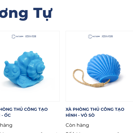
ơng Tự
THỦ CÔNG TẠO
XÀ PHÒNG THỦ CÔNG TẠO
XÀ
HÌNH - VỎ SÒ
HÌ
Còn hàng
Co