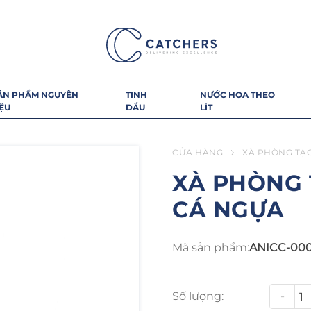
ẢN PHẨM NGUYÊN
TINH
NƯỚC HOA THEO
IỆU
DẦU
LÍT
CỬA HÀNG
XÀ PHÒNG TẠ
XÀ PHÒNG 
CÁ NGỰA
Mã sản phẩm:
ANICC-00
Số lượng:
-