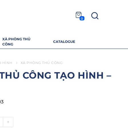
0
XÀ PHÒNG THỦ
CATALOGUE
CÔNG
O HÌNH
XÀ PHÒNG THỦ CÔNG
THỦ CÔNG TẠO HÌNH –
03
+