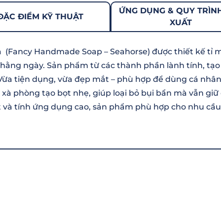
ỨNG DỤNG & QUY TRÌN
ĐẶC ĐIỂM KỸ THUẬT
XUẤT
 (Fancy Handmade Soap – Seahorse) được thiết kế tỉ m
 hằng ngày. Sản phẩm từ các thành phần lành tính, tạo
ừa tiện dụng, vừa đẹp mắt – phù hợp để dùng cá nhân
 xà phòng tạo bọt nhẹ, giúp loại bỏ bụi bẩn mà vẫn gi
t và tính ứng dụng cao, sản phẩm phù hợp cho nhu cầ