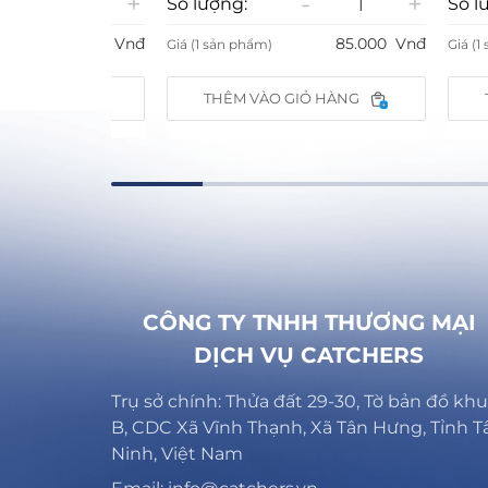
+
-
+
Số lượng:
Số lượng:
85.000
Vnđ
85.000
Vnđ
Giá (1 sản phẩm)
Giá (1 sản phẩ
ÀNG
THÊM VÀO GIỎ HÀNG
THÊM V
CÔNG TY TNHH THƯƠNG MẠI
DỊCH VỤ CATCHERS
Trụ sở chính: Thửa đất 29-30, Tờ bản đồ khu
B, CDC Xã Vĩnh Thạnh, Xã Tân Hưng, Tỉnh T
Ninh, Việt Nam