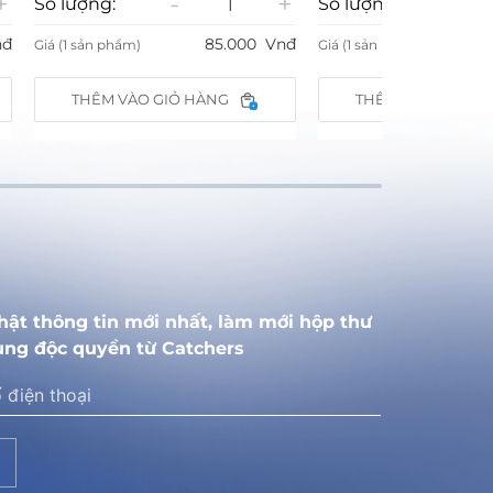
-
+
-
 lượng:
Số lượng:
85.000
Vnđ
85.000
 (1 sản phẩm)
Giá (1 sản phẩm)
THÊM VÀO GIỎ HÀNG
THÊM VÀO GIỎ HÀNG
hật thông tin mới nhất, làm mới hộp thư
ung độc quyền từ Catchers