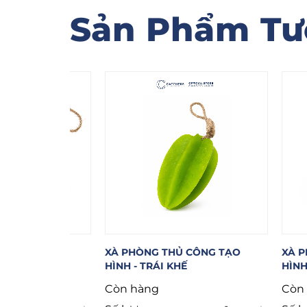
Sản Phẩm Tư
G TẠO
XÀ PHÒNG THỦ CÔNG TẠO
XÀ PHÒNG 
HÌNH - TRÁI KHẾ
HÌNH - ỐC
Còn hàng
Còn hàng