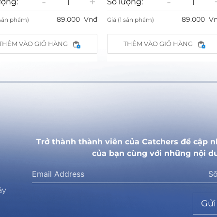
-
+
-
+
Số lượng:
Số
89.000
Vnđ
89.000
Vnđ
m)
Giá (1 sản phẩm)
Giá
ÀO GIỎ HÀNG
THÊM VÀO GIỎ HÀNG
Trở thành thành viên của Catchers để cập n
của bạn cùng với những nội d
ây
Gửi