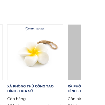
 PHÒNG THỦ CÔNG TẠO
XÀ PHÒNG THỦ CÔNG TẠO
NH - HOA SỨ
HÌNH - TRÁI KHÓM
̀n hàng
Còn hàng