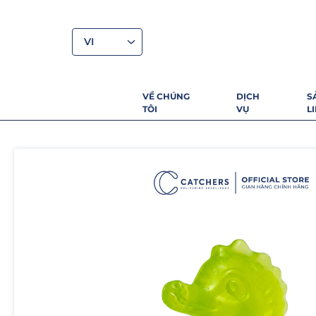
VI
VỀ CHÚNG
DỊCH
S
TÔI
VỤ
L