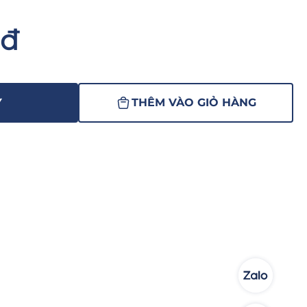
nđ
Y
THÊM VÀO GIỎ HÀNG