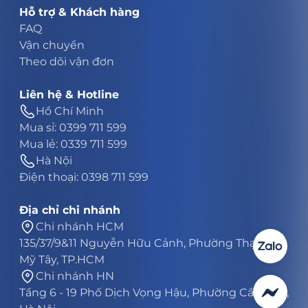
Hỗ trợ & Khách hàng
FAQ
Vận chuyển
Theo dõi vận đơn
Liên hệ & Hotline
Hồ Chí Minh
Mua sỉ: 0399 711 599
Mua lẻ: 0339 711 599
Hà Nội
Điện thoại: 0398 711 599
Địa chỉ chi nhánh
Chi nhánh HCM
135/37/9&11 Nguyễn Hữu Cảnh, Phường Thạnh
Mỹ Tây, TP.HCM
Chi nhánh HN
Tầng 6 - 19 Phố Dịch Vọng Hậu, Phường Cầu Giấy,