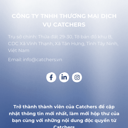
CÔNG TY TNHH THƯƠNG MẠI DỊCH
VỤ CATCHERS
Trụ sở chính: Thửa đất 29-30, Tờ bản đồ khu B,
CDC Xã Vĩnh Thạnh, Xã Tân Hưng, Tỉnh Tây Ninh,
Việt Nam
Email: info@catchers.vn
Trở thành thành viên của Catchers để cập
nhật thông tin mới nhất, làm mới hộp thư của
bạn cùng với những nội dung độc quyền từ
Catchers