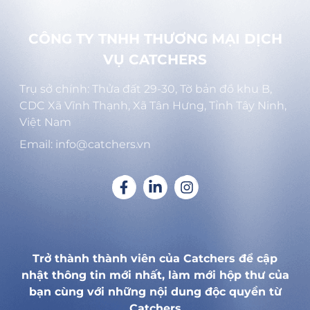
CÔNG TY TNHH THƯƠNG MẠI DỊCH
VỤ CATCHERS
Trụ sở chính: Thửa đất 29-30, Tờ bản đồ khu B,
CDC Xã Vĩnh Thạnh, Xã Tân Hưng, Tỉnh Tây Ninh,
Việt Nam
Email: info@catchers.vn
Trở thành thành viên của Catchers để cập
nhật thông tin mới nhất, làm mới hộp thư của
bạn cùng với những nội dung độc quyền từ
Catchers