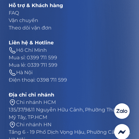
Hỗ trợ & Khách hàng
FAQ
Vận chuyển
Theo dõi vận đơn
Liên hệ & Hotline
Hồ Chí Minh
Mua sỉ: 0399 711 599
Mua lẻ: 0339 711 599
Hà Nội
Điện thoại: 0398 711 599
Địa chỉ chi nhánh
Chi nhánh HCM
135/37/9&11 Nguyễn Hữu Cảnh, Phường Thạnh
Mỹ Tây, TP.HCM
Chi nhánh HN
Tầng 6 - 19 Phố Dịch Vọng Hậu, Phường Cầu Giấy,