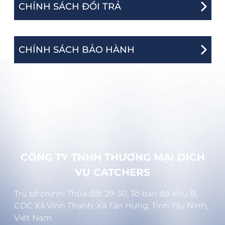
CHÍNH SÁCH ĐỔI TRẢ
CHÍNH SÁCH BẢO HÀNH
CÔNG TY TNHH THƯƠNG MẠI DỊCH
VỤ CATCHERS
Trụ sở chính: Thửa đất 29-30, Tờ bản đồ khu B,
CDC Xã Vĩnh Thạnh, Xã Tân Hưng, Tỉnh Tây Ninh,
Việt Nam