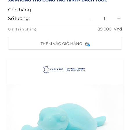
XÀ PHÒNG THỦ CÔNG TẠO HÌNH - BẠCH TUỘC
Còn hàng
-
+
Số lượng:
89.000
Vnđ
Giá (1 sản phẩm)
THÊM VÀO GIỎ HÀNG