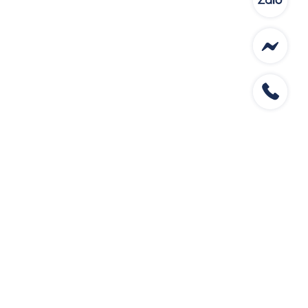
CÔNG TY TNHH THƯƠNG MẠI DỊCH