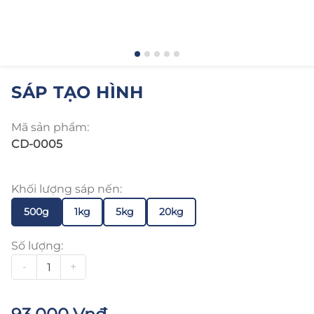
SÁP TẠO HÌNH
Mã sản phẩm:
CD-0005
Khối lượng sáp nến:
500g
1kg
5kg
20kg
Số lượng:
-
+