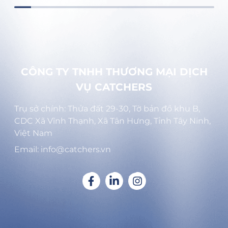
CÔNG TY TNHH THƯƠNG MẠI DỊCH
VỤ CATCHERS
Trụ sở chính: Thửa đất 29-30, Tờ bản đồ khu B,
CDC Xã Vĩnh Thạnh, Xã Tân Hưng, Tỉnh Tây Ninh,
Việt Nam
Email: info@catchers.vn