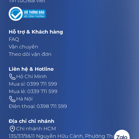
Tin tức/Bài viết
Hỗ trợ & Khách hàng
FAQ
Vận chuyển
Theo dõi vận đơn
Liên hệ & Hotline
Hồ Chí Minh
Mua sỉ: 0399 711 599
Mua lẻ: 0339 711 599
Hà Nội
Điện thoại: 0398 711 599
Địa chỉ chi nhánh
Chi nhánh HCM
135/37/9&11 Nguyễn Hữu Cảnh, Phường Thạnh