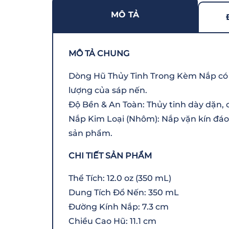
MÔ TẢ
MÔ TẢ CHUNG
Dòng Hũ Thủy Tinh Trong Kèm Nắp có th
lượng của sáp nến.
Độ Bền & An Toàn: Thủy tinh dày dặn, c
Nắp Kim Loại (Nhôm): Nắp vặn kín đáo
sản phẩm.
CHI TIẾT SẢN PHẨM
Thể Tích: 12.0 oz (350 mL)
Dung Tích Đổ Nến: 350 mL
Đường Kính Nắp: 7.3 cm
Chiều Cao Hũ: 11.1 cm