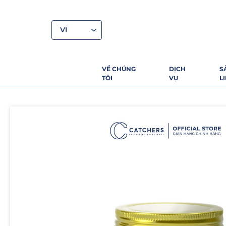
VI
VỀ CHÚNG
DỊCH
S
TÔI
VỤ
L