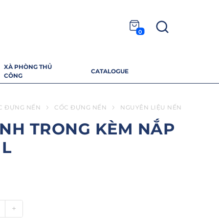
0
XÀ PHÒNG THỦ
CATALOGUE
CÔNG
C ĐỰNG NẾN
CỐC ĐỰNG NẾN
NGUYÊN LIỆU NẾN
INH TRONG KÈM NẮP
ML
+