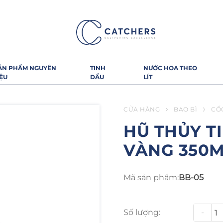
ẢN PHẨM NGUYÊN
TINH
NƯỚC HOA THEO
IỆU
DẦU
LÍT
CỬA HÀNG
BAO BÌ
CỐ
HŨ THỦY T
VÀNG 350
Mã sản phẩm:
BB-05
Số lượng:
-