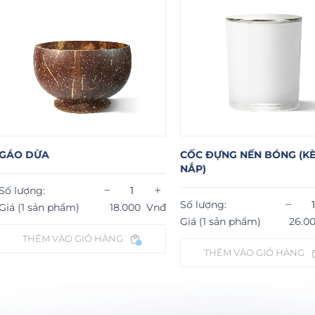
CỐC ĐỰNG NẾN BÓNG (KÈM
CỐ
NẮP)
−
+
Số
−
+
Số lượng:
hẩm)
18.000
Vnđ
Gi
Giá (1 sản phẩm)
26.000
Vnđ
ÀO GIỎ HÀNG
THÊM VÀO GIỎ HÀNG