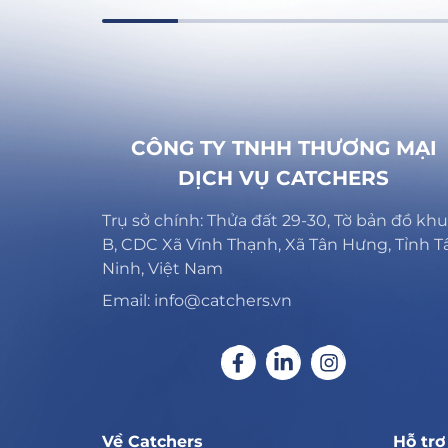
CÔNG TY TNHH THƯƠNG MẠI
DỊCH VỤ CATCHERS
Trụ sở chính: Thửa đất 29-30, Tờ bản đồ khu
B, CDC Xã Vĩnh Thạnh, Xã Tân Hưng, Tỉnh T
Ninh, Việt Nam
Email: info@catchers.vn
Về Catchers
Hỗ tr