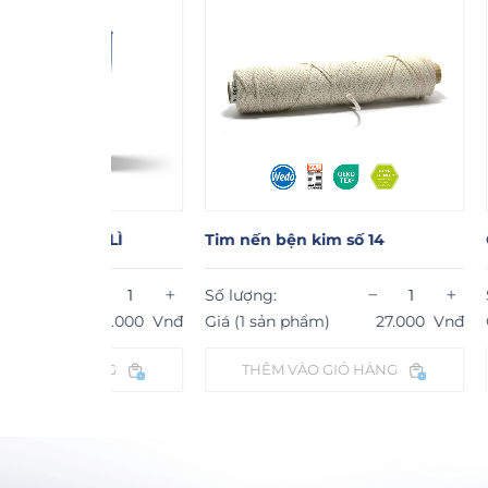
 LÌ
Tim nến bện kim số 14
GÁO DỪA
−
+
−
+
Số lượng:
Số lượng:
22.000
Vnđ
Giá (1 sản phẩm)
27.000
Vnđ
Giá (1 sản p
ÀNG
THÊM VÀO GIỎ HÀNG
THÊM V