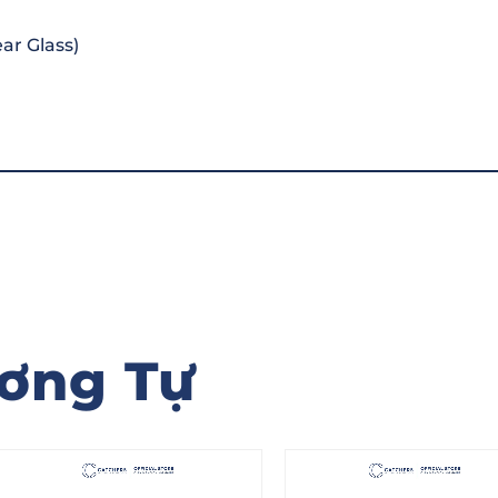
ar Glass)
ơng Tự