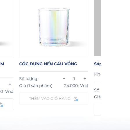
C ĐỰNG NẾN CẦU VỒNG
Sáp Nến Catchers
Khối lượng sáp nến:
−
+
 lượng:
á (1 sản phẩm)
24.000
Vnđ
−
Số lượng:
Giá (1 sản phẩm)
58.000
THÊM VÀO GIỎ HÀNG
THÊM VÀO GIỎ HÀNG