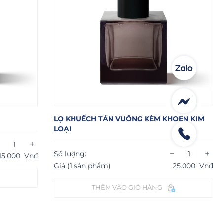
LỌ KHUẾCH TÁN VUÔNG KÈM KHOEN KIM
LOẠI
+
−
+
Số lượng:
15.000
Vnđ
Giá (1 sản phẩm)
25.000
Vnđ
THÊM VÀO GIỎ HÀNG