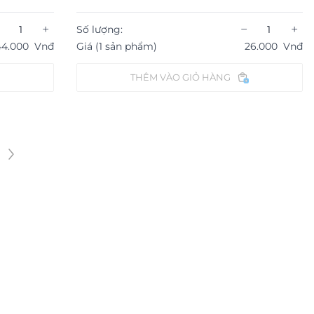
+
−
+
Số lượng:
44.000
Vnđ
Giá (1 sản phẩm)
26.000
Vnđ
THÊM VÀO GIỎ HÀNG