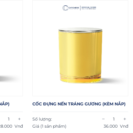
NẮP)
CỐC ĐỰNG NẾN TRÁNG GƯƠNG (KÈM NẮP)
+
−
+
Số lượng:
28.000
Vnđ
Giá (1 sản phẩm)
36.000
Vnđ