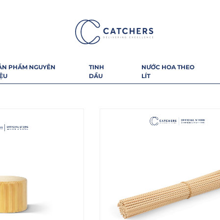
ẢN PHẨM NGUYÊN
TINH
NƯỚC HOA THEO
IỆU
DẦU
LÍT