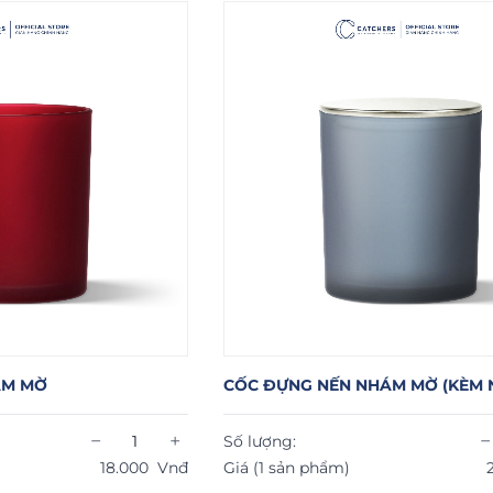
ÁM MỜ
CỐC ĐỰNG NẾN NHÁM MỜ (KÈM 
−
+
−
Số lượng:
18.000
Vnđ
Giá (1 sản phẩm)