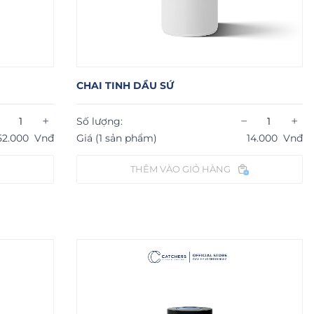
CHAI TINH DẦU SỨ
+
−
+
Số lượng:
52.000
Vnđ
Giá (1 sản phẩm)
14.000
Vnđ
THÊM VÀO GIỎ HÀNG