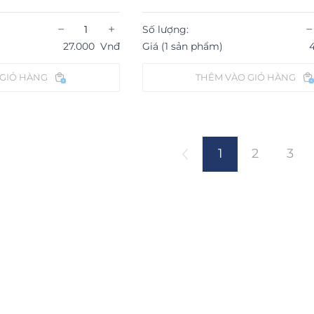
−
+
−
Số lượng:
27.000
Vnđ
Giá (1 sản phẩm)
 GIỎ HÀNG
THÊM VÀO GIỎ HÀNG
1
2
3