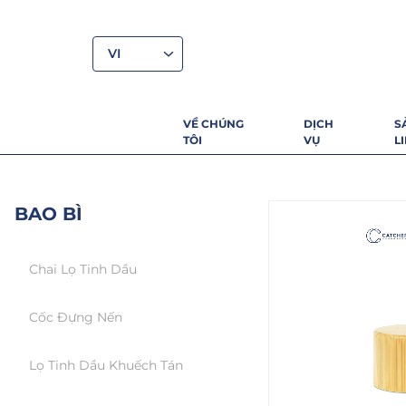
VI
VỀ CHÚNG
DỊCH
S
TÔI
VỤ
L
BAO BÌ
Chai Lọ Tinh Dầu
Cốc Đựng Nến
Lọ Tinh Dầu Khuếch Tán