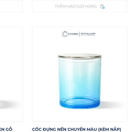
THÊM VÀO GIỎ HÀNG
EN GỖ
CỐC ĐỰNG NẾN CHUYỂN MÀU (KÈM NẮP)