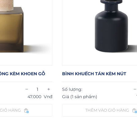
ÔNG KÈM KHOEN GỖ
BÌNH KHUẾCH TÁN KÈM NÚT
−
+
−
Số lượng:
47.000
Vnđ
Giá (1 sản phẩm)
 GIỎ HÀNG
THÊM VÀO GIỎ HÀNG