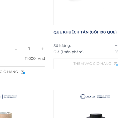
QUE KHUẾCH TÁN (GÓI 100 QUE)
−
Số lượng:
-
+
Giá (1 sản phẩm)
1
11.000
Vnđ
THÊM VÀO GIỎ HÀNG
 GIỎ HÀNG