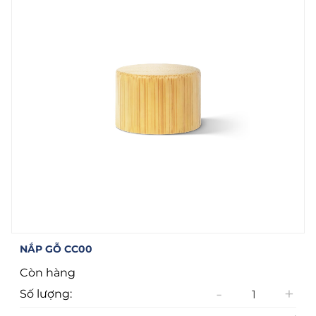
NẮP GỖ CC00
Còn hàng
-
+
Số lượng: