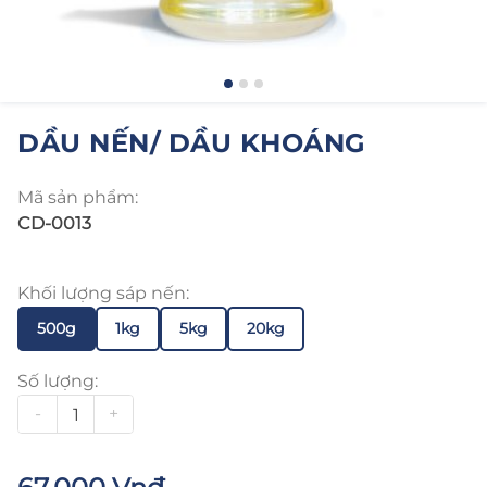
DẦU NẾN/ DẦU KHOÁNG
Mã sản phẩm:
CD-0013
Khối lượng sáp nến:
500g
1kg
5kg
20kg
Số lượng:
-
+