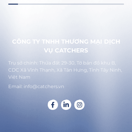
CÔNG TY TNHH THƯƠNG MẠI DỊCH
VỤ CATCHERS
Trụ sở chính: Thửa đất 29-30, Tờ bản đồ khu B,
CDC Xã Vĩnh Thạnh, Xã Tân Hưng, Tỉnh Tây Ninh,
Việt Nam
Email: info@catchers.vn