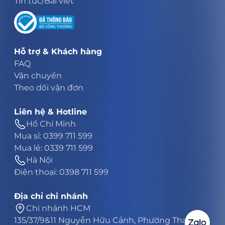
Tin tức/Bài viết
Hỗ trợ & Khách hàng
FAQ
Vận chuyển
Theo dõi vận đơn
Liên hệ & Hotline
Hồ Chí Minh
Mua sỉ: 0399 711 599
Mua lẻ: 0339 711 599
Hà Nội
Điện thoại: 0398 711 599
Địa chỉ chi nhánh
Chi nhánh HCM
135/37/9&11 Nguyễn Hữu Cảnh, Phường Thạnh