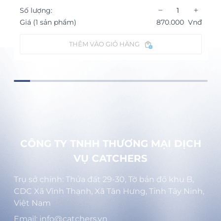
−
+
Số lượng:
Giá (1 sản phẩm)
870.000
Vnđ
THÊM VÀO GIỎ HÀNG
CÔNG TY TNHH THƯƠNG MẠI DỊCH
VỤ CATCHERS
Trụ sở chính: Thửa đất 29-30, Tờ bản đồ khu B,
CDC Xã Vĩnh Thạnh, Xã Tân Hưng, Tỉnh Tây Ninh,
Việt Nam
Email: info@catchers.vn