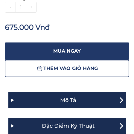
-
+
675.000 Vnđ
MUA NGAY
THÊM VÀO GIỎ HÀNG
Mô Tả
Đặc Điểm Kỹ Thuật