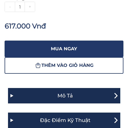
-
+
617.000 Vnđ
MUA NGAY
THÊM VÀO GIỎ HÀNG
Mô Tả
Đặc Điểm Kỹ Thuật