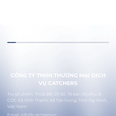
CÔNG TY TNHH THƯƠNG MẠI DỊCH
VỤ CATCHERS
Trụ sở chính: Thửa đất 29-30, Tờ bản đồ khu B,
CDC Xã Vĩnh Thạnh, Xã Tân Hưng, Tỉnh Tây Ninh,
Việt Nam
Email: info@catchers.vn