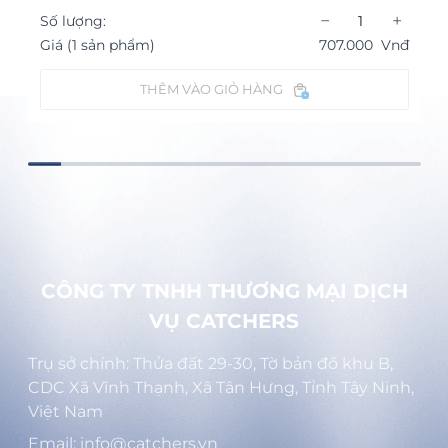
−
+
Số lượng:
Giá (1 sản phẩm)
707.000
Vnđ
THÊM VÀO GIỎ HÀNG
CÔNG TY TNHH THƯƠNG MẠI DỊCH
VỤ CATCHERS
Trụ sở chính: Thửa đất 29-30, Tờ bản đồ khu B,
CDC Xã Vĩnh Thạnh, Xã Tân Hưng, Tỉnh Tây Ninh,
Việt Nam
Email: info@catchers.vn