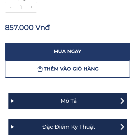
-
+
857.000 Vnđ
MUA NGAY
THÊM VÀO GIỎ HÀNG
Mô Tả
Đặc Điểm Kỹ Thuật