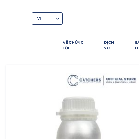
VI
VỀ CHÚNG
DỊCH
S
TÔI
VỤ
L