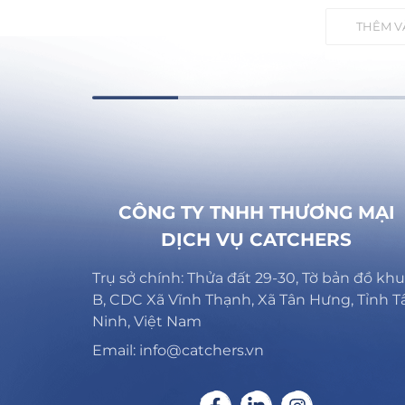
ÀNG
THÊM V
CÔNG TY TNHH THƯƠNG MẠI
DỊCH VỤ CATCHERS
Trụ sở chính: Thửa đất 29-30, Tờ bản đồ khu
B, CDC Xã Vĩnh Thạnh, Xã Tân Hưng, Tỉnh T
Ninh, Việt Nam
Email: info@catchers.vn