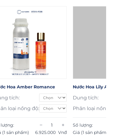
ớc Hoa Amber Romance
Nước Hoa Lily Amber
ng tích:
Dung tích:
ân loại nồng độ:
Phân loại nồng độ:
−
+
−
 lượng:
Số lượng:
á (1 sản phẩm)
6.925.000
Vnđ
Giá (1 sản phẩm)
958.000