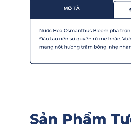
MÔ TẢ
Nước Hoa Osmanthus Bloom pha trộn đ
Đào tạo nên sự quyến rũ mê hoặc. Vườ
mang nốt hương trầm bổng, nhẹ nhàng
Sản Phẩm Tư