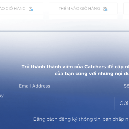
ÀO GIỎ HÀNG
THÊM VÀO GIỎ HÀNG
Trở thành thành viên của Catchers để cập n
của bạn cùng với những nội d
ây
Gửi
Bằng cách đăng ký thông tin, bạn chấp 