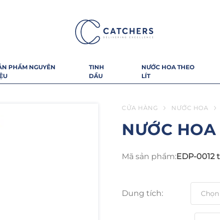
ẢN PHẨM NGUYÊN
TINH
NƯỚC HOA THEO
IỆU
DẦU
LÍT
CỬA HÀNG
NƯỚC HOA
NƯỚC HOA
Mã sản phẩm:
EDP-0012 t
Dung tích: