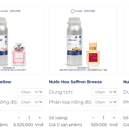
ellow
Nước Hoa Saffron Breeze
Nư
Dung tích:
Du
nồng độ:
Phân loại nồng độ:
Ph
−
+
−
+
Số lượng:
Số
hẩm)
6.925.000
Vnđ
Giá (1 sản phẩm)
929.000
Vnđ
Gi