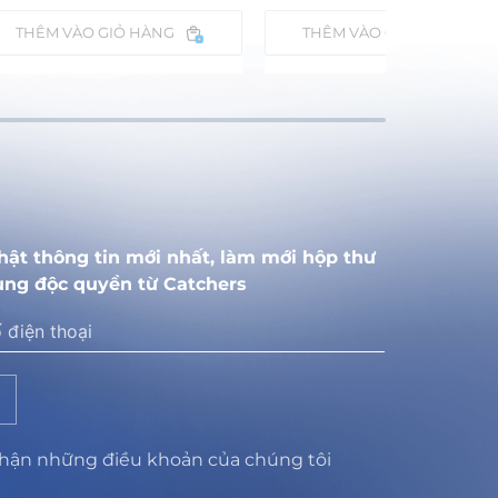
THÊM VÀO GIỎ HÀNG
THÊM VÀO GIỎ HÀNG
hật thông tin mới nhất, làm mới hộp thư
ung độc quyền từ Catchers
nhận những điều khoản của chúng tôi