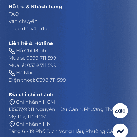
Hỗ trợ & Khách hàng
FAQ
Vận chuyển
Theo dõi vận đơn
Liên hệ & Hotline
Hồ Chí Minh
Mua sỉ: 0399 711 599
Mua lẻ: 0339 711 599
Hà Nội
Điện thoại: 0398 711 599
Địa chỉ chi nhánh
Chi nhánh HCM
135/37/9&11 Nguyễn Hữu Cảnh, Phường Thạnh
Mỹ Tây, TP.HCM
Chi nhánh HN
Tầng 6 - 19 Phố Dịch Vọng Hậu, Phường Cầu Giấy,