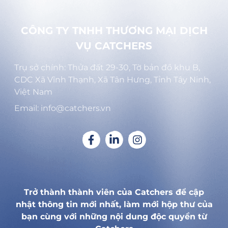
CÔNG TY TNHH THƯƠNG MẠI DỊCH
VỤ CATCHERS
Trụ sở chính: Thửa đất 29-30, Tờ bản đồ khu B,
CDC Xã Vĩnh Thạnh, Xã Tân Hưng, Tỉnh Tây Ninh,
Việt Nam
Email: info@catchers.vn
Trở thành thành viên của Catchers để cập
nhật thông tin mới nhất, làm mới hộp thư của
bạn cùng với những nội dung độc quyền từ