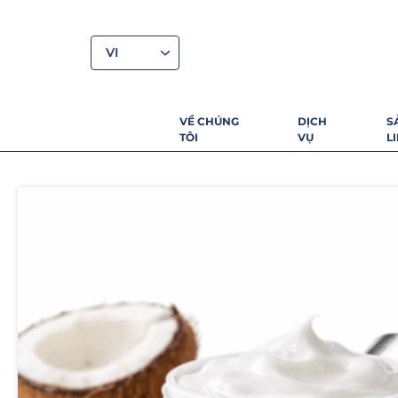
VI
VỀ CHÚNG
DỊCH
S
TÔI
VỤ
L