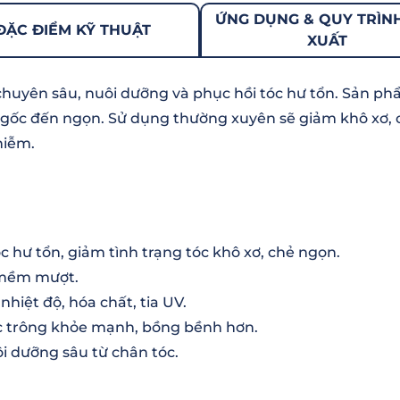
ỨNG DỤNG & QUY TRÌN
ĐẶC ĐIỂM KỸ THUẬT
XUẤT
chuyên sâu, nuôi dưỡng và phục hồi tóc hư tổn. Sản 
 gốc đến ngọn. Sử dụng thường xuyên sẽ giảm khô xơ, 
hiễm.
 hư tổn, giảm tình trạng tóc khô xơ, chẻ ngọn.
 mềm mượt.
nhiệt độ, hóa chất, tia UV.
óc trông khỏe mạnh, bồng bềnh hơn.
i dưỡng sâu từ chân tóc.