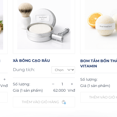
ẠO RÂU
BOM TẮM BỒN THẢO MỘC
DẦ
VITAMIN
HÀ
−
+
Số lượng:
Số
−
+
Giá (1 sản phẩm)
65.000
Vnđ
Gi
hẩm)
62.000
Vnđ
THÊM VÀO GIỎ HÀNG
ÀO GIỎ HÀNG