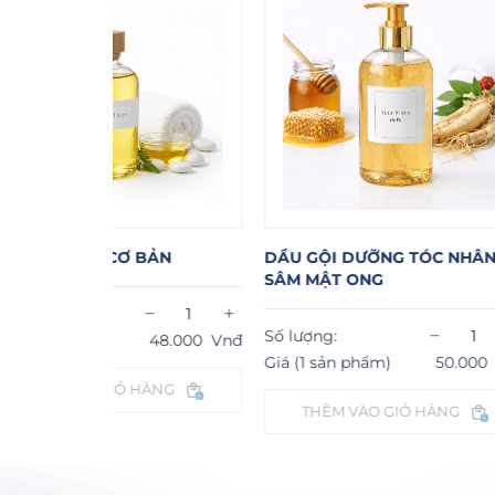
XÀ BÔNG C
ẢN
DẦU GỘI DƯỠNG TÓC NHÂN
SÂM MẬT ONG
Dung tích:
−
+
−
+
Số lượng:
48.000
Vnđ
Số lượng:
Giá (1 sản phẩm)
50.000
Vnđ
Giá (1 sản p
ÀNG
THÊM VÀO GIỎ HÀNG
THÊM V