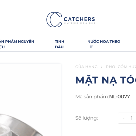
ẢN PHẨM NGUYÊN
TINH
NƯỚC HOA THEO
IỆU
DẦU
LÍT
CỬA HÀNG
PHÔI GỒM HƯ
MẶT NẠ TÓ
Mã sản phẩm:
NL-0077
Số lượng:
-