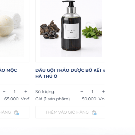
U GỘI THẢO DƯỢC BỒ KẾT &
MUỐI TẮM VITAMIN
 THỦ Ô
Dung tích:
−
+
 lượng:
−
Số lượng:
á (1 sản phẩm)
50.000
Vnđ
Giá (1 sản phẩm)
50.000
THÊM VÀO GIỎ HÀNG
THÊM VÀO GIỎ HÀNG