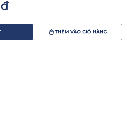
nđ
Y
THÊM VÀO GIỎ HÀNG