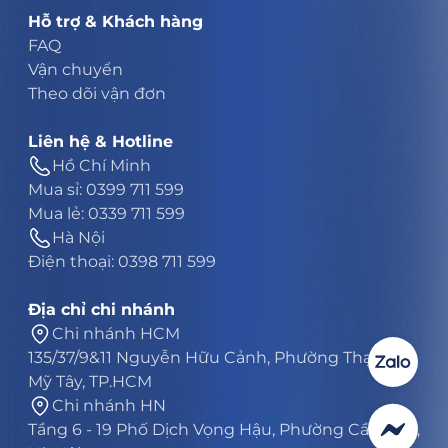
Hỗ trợ & Khách hàng
FAQ
Vận chuyển
Theo dõi vận đơn
Liên hệ & Hotline
Hồ Chí Minh
Mua sỉ: 0399 711 599
Mua lẻ: 0339 711 599
Hà Nội
Điện thoại: 0398 711 599
Địa chỉ chi nhánh
Chi nhánh HCM
135/37/9&11 Nguyễn Hữu Cảnh, Phường Thạnh
Mỹ Tây, TP.HCM
Chi nhánh HN
Tầng 6 - 19 Phố Dịch Vọng Hậu, Phường Cầu Giấy,