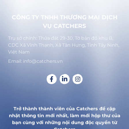
CÔNG TY TNHH THƯƠNG MẠI DỊCH
VỤ CATCHERS
Trụ sở chính: Thửa đất 29-30, Tờ bản đồ khu B,
CDC Xã Vĩnh Thạnh, Xã Tân Hưng, Tỉnh Tây Ninh,
Việt Nam
Email: info@catchers.vn
Trở thành thành viên của Catchers để cập
nhật thông tin mới nhất, làm mới hộp thư của
bạn cùng với những nội dung độc quyền từ