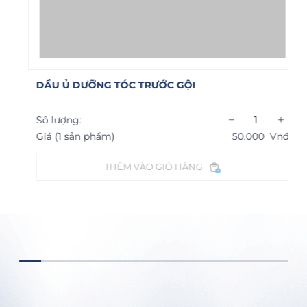
DẦU Ủ DƯỠNG TÓC TRƯỚC GỘI
−
+
Số lượng:
Giá (1 sản phẩm)
50.000
Vnđ
THÊM VÀO GIỎ HÀNG