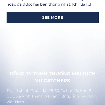
hoặc đã được hai bên thống nhất. Khi lựa […]
SEE MORE
CÔNG TY TNHH THƯƠNG MẠI DỊCH
VỤ CATCHERS
Trụ sở chính: Thửa đất 29-30, Tờ bản đồ khu B,
CDC Xã Vĩnh Thạnh, Xã Tân Hưng, Tỉnh Tây Ninh,
Việt Nam