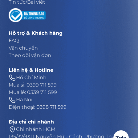
Tin tức/Bài viết
Hỗ trợ & Khách hàng
FAQ
Vận chuyển
Theo dõi vận đơn
Liên hệ & Hotline
Hồ Chí Minh
Mua sỉ: 0399 711 599
Mua lẻ: 0339 711 599
Hà Nội
Điện thoại: 0398 711 599
Địa chỉ chi nhánh
Chi nhánh HCM
135/37/9&11 Nguyễn Hữu Cảnh, Phường Thạnh