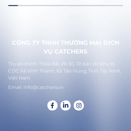
CÔNG TY TNHH THƯƠNG MẠI DỊCH
VỤ CATCHERS
Trụ sở chính: Thửa đất 29-30, Tờ bản đồ khu B,
CDC Xã Vĩnh Thạnh, Xã Tân Hưng, Tỉnh Tây Ninh,
Việt Nam
Email: info@catchers.vn