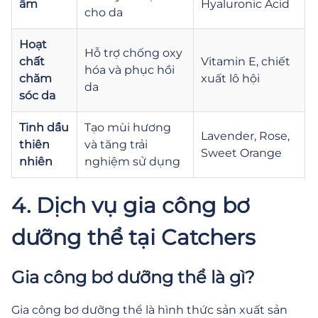
ẩm
Hyaluronic Acid
cho da
Hoạt
Hỗ trợ chống oxy
chất
Vitamin E, chiết
hóa và phục hồi
chăm
xuất lô hội
da
sóc da
Tinh dầu
Tạo mùi hương
Lavender, Rose,
thiên
và tăng trải
Sweet Orange
nhiên
nghiệm sử dụng
4. Dịch vụ gia công bơ
dưỡng thể tại Catchers
Gia công bơ dưỡng thể là gì?
Gia công bơ dưỡng thể là hình thức sản xuất sản