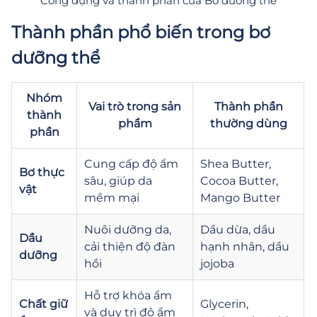
Công dụng và thành phần của Bơ dưỡng thể
Thành phần phổ biến trong bơ
dưỡng thể
Nhóm
Vai trò trong sản
Thành phần
thành
phẩm
thường dùng
phần
Cung cấp độ ẩm
Shea Butter,
Bơ thực
sâu, giúp da
Cocoa Butter,
vật
mềm mại
Mango Butter
Nuôi dưỡng da,
Dầu dừa, dầu
Dầu
cải thiện độ đàn
hạnh nhân, dầu
dưỡng
hồi
jojoba
Hỗ trợ khóa ẩm
Chất giữ
Glycerin,
và duy trì độ ẩm