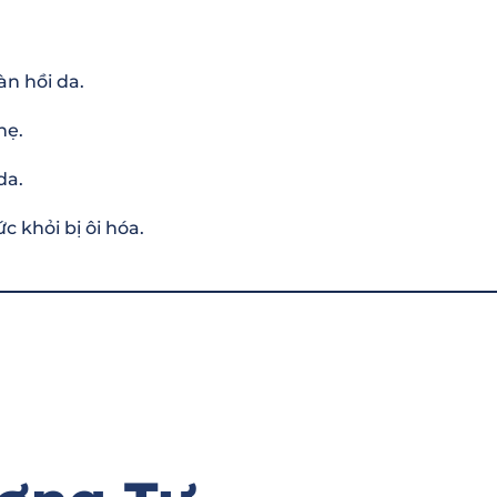
n hồi da.
hẹ.
da.
 khỏi bị ôi hóa.