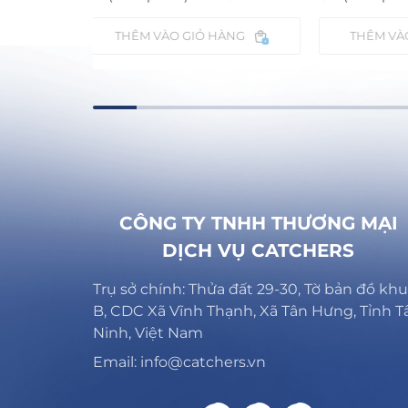
ÀNG
THÊM VÀO GIỎ HÀNG
THÊM V
CÔNG TY TNHH THƯƠNG MẠI
DỊCH VỤ CATCHERS
Trụ sở chính: Thửa đất 29-30, Tờ bản đồ khu
B, CDC Xã Vĩnh Thạnh, Xã Tân Hưng, Tỉnh T
Ninh, Việt Nam
Email: info@catchers.vn