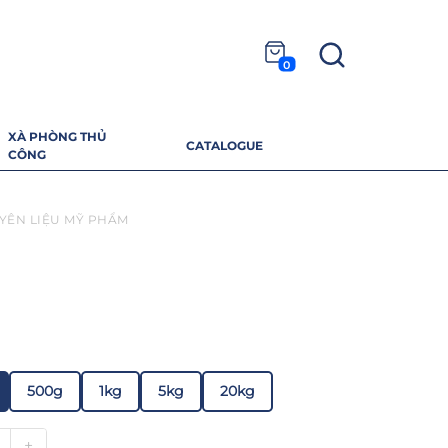
0
XÀ PHÒNG THỦ
CATALOGUE
CÔNG
YÊN LIỆU MỸ PHẨM
500g
1kg
5kg
20kg
+