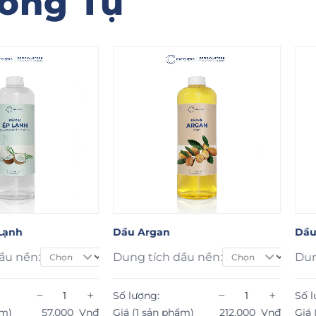
ơng Tự
Dầu Hoa Anh Thảo
Dầ
dầu nền:
Dung tích dầu nền:
Du
−
+
−
+
Số lượng:
Số
hẩm)
212.000
Vnđ
Giá (1 sản phẩm)
184.000
Vnđ
Gi