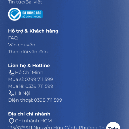
Tin tức/Bài viết
Hỗ trợ & Khách hàng
FAQ
Vận chuyển
Theo dõi vận đơn
Liên hệ & Hotline
Hồ Chí Minh
Mua sỉ: 0399 711 599
Mua lẻ: 0339 711 599
Hà Nội
Điện thoại: 0398 711 599
Địa chỉ chi nhánh
Chi nhánh HCM
135/37/9&11 Nguyễn Hữu Cảnh, Phường Thạnh