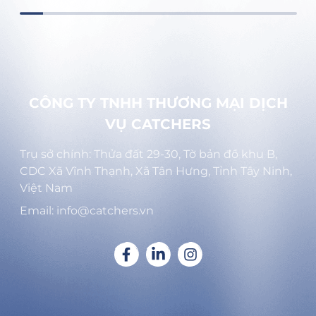
CÔNG TY TNHH THƯƠNG MẠI DỊCH
VỤ CATCHERS
Trụ sở chính: Thửa đất 29-30, Tờ bản đồ khu B,
CDC Xã Vĩnh Thạnh, Xã Tân Hưng, Tỉnh Tây Ninh,
Việt Nam
Email: info@catchers.vn