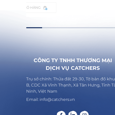
ÀNG
THÊM V
CÔNG TY TNHH THƯƠNG MẠI
DỊCH VỤ CATCHERS
Trụ sở chính: Thửa đất 29-30, Tờ bản đồ khu
B, CDC Xã Vĩnh Thạnh, Xã Tân Hưng, Tỉnh T
Ninh, Việt Nam
Email: info@catchers.vn