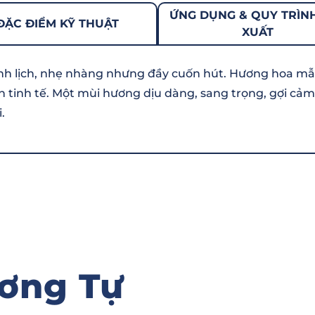
ỨNG DỤNG & QUY TRÌN
ĐẶC ĐIỂM KỸ THUẬT
XUẤT
nh lịch, nhẹ nhàng nhưng đầy cuốn hút. Hương hoa mẫ
ộn tinh tế. Một mùi hương dịu dàng, sang trọng, gợi cảm
.
ơng Tự