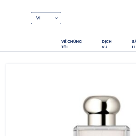
VI
VỀ CHÚNG
DỊCH
S
TÔI
VỤ
L