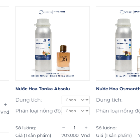
onka Absolu
Nước Hoa Osmanthus Bloom
Nư
Dung tích:
Du
nồng độ:
Phân loại nồng độ:
Ph
−
+
−
+
Số lượng:
Số
hẩm)
707.000
Vnđ
Giá (1 sản phẩm)
7.460.000
Vnđ
Gi