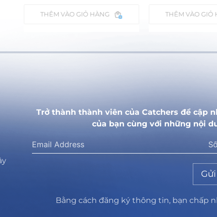
ÀO GIỎ HÀNG
THÊM VÀO GIỎ HÀNG
Trở thành thành viên của Catchers để cập n
của bạn cùng với những nội d
ây
Gửi
Bằng cách đăng ký thông tin, bạn chấp 