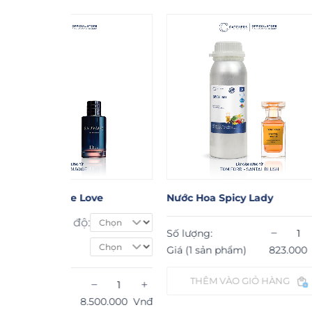
ve
Nước Hoa Spicy Lady
Nước Hoa T
Dung tích:
−
+
Số lượng:
Phân loại 
Giá (1 sản phẩm)
823.000
Vnđ
THÊM VÀO GIỎ HÀNG
−
+
Số lượng:
500.000
Vnđ
Giá (1 sản p