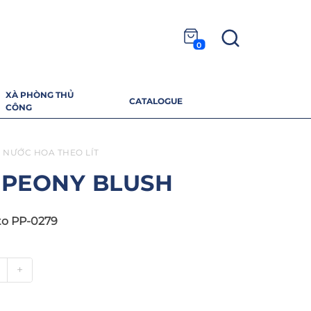
0
XÀ PHÒNG THỦ
CATALOGUE
CÔNG
NƯỚC HOA THEO LÍT
 PEONY BLUSH
to PP-0279
+