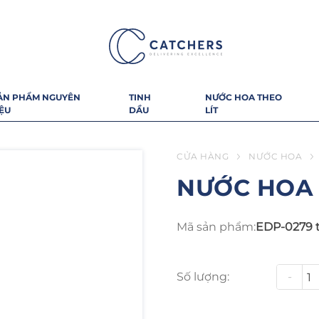
ẢN PHẨM NGUYÊN
TINH
NƯỚC HOA THEO
IỆU
DẦU
LÍT
CỬA HÀNG
NƯỚC HOA
NƯỚC HOA
Mã sản phẩm:
EDP-0279 
Số lượng:
-