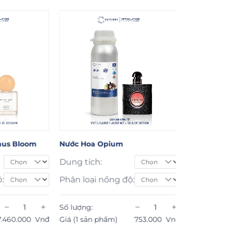
ớc Hoa Opium
Nước Hoa Solitude
ng tích:
−
Số lượng:
ân loại nồng độ:
Giá (1 sản phẩm)
811.000
THÊM VÀO GIỎ HÀNG
−
+
 lượng:
á (1 sản phẩm)
753.000
Vnđ