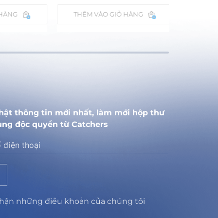
THÊM VÀO GIỎ HÀNG
hật thông tin mới nhất, làm mới hộp thư
ung độc quyền từ Catchers
nhận những điều khoản của chúng tôi