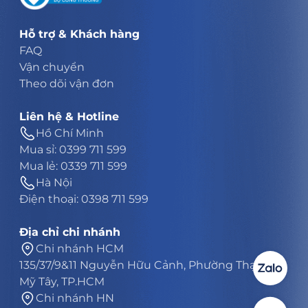
Hỗ trợ & Khách hàng
FAQ
Vận chuyển
Theo dõi vận đơn
Liên hệ & Hotline
Hồ Chí Minh
Mua sỉ: 0399 711 599
Mua lẻ: 0339 711 599
Hà Nội
Điện thoại: 0398 711 599
Địa chỉ chi nhánh
Chi nhánh HCM
135/37/9&11 Nguyễn Hữu Cảnh, Phường Thạnh
Mỹ Tây, TP.HCM
Chi nhánh HN