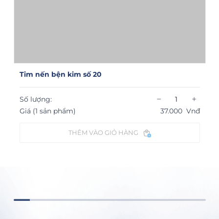
Tim nến bện kim số 20
−
+
Số lượng:
Giá (1 sản phẩm)
37.000
Vnđ
THÊM VÀO GIỎ HÀNG