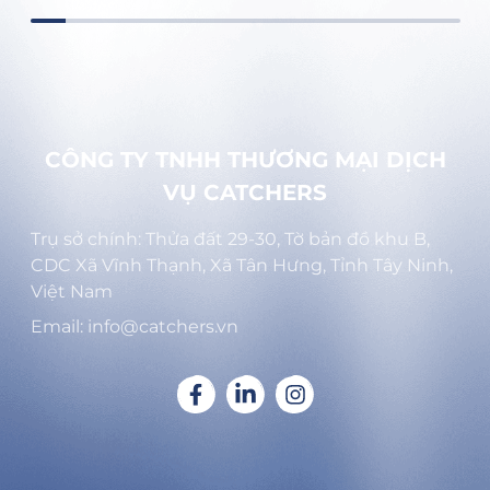
CÔNG TY TNHH THƯƠNG MẠI DỊCH
VỤ CATCHERS
Trụ sở chính: Thửa đất 29-30, Tờ bản đồ khu B,
CDC Xã Vĩnh Thạnh, Xã Tân Hưng, Tỉnh Tây Ninh,
Việt Nam
Email: info@catchers.vn