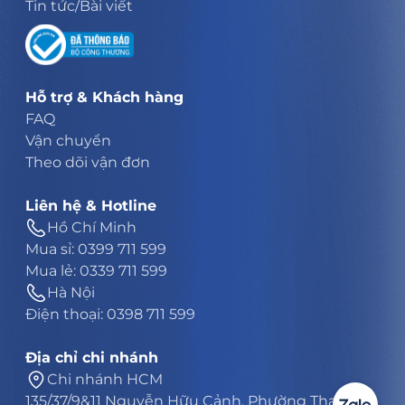
Tin tức/Bài viết
Hỗ trợ & Khách hàng
FAQ
Vận chuyển
Theo dõi vận đơn
Liên hệ & Hotline
Hồ Chí Minh
Mua sỉ: 0399 711 599
Mua lẻ: 0339 711 599
Hà Nội
Điện thoại: 0398 711 599
Địa chỉ chi nhánh
Chi nhánh HCM
135/37/9&11 Nguyễn Hữu Cảnh, Phường Thạnh