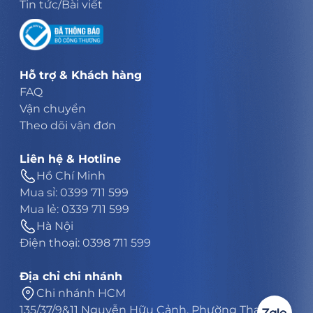
Tin tức/Bài viết
Hỗ trợ & Khách hàng
FAQ
Vận chuyển
Theo dõi vận đơn
Liên hệ & Hotline
Hồ Chí Minh
Mua sỉ: 0399 711 599
Mua lẻ: 0339 711 599
Hà Nội
Điện thoại: 0398 711 599
Địa chỉ chi nhánh
Chi nhánh HCM
135/37/9&11 Nguyễn Hữu Cảnh, Phường Thạnh