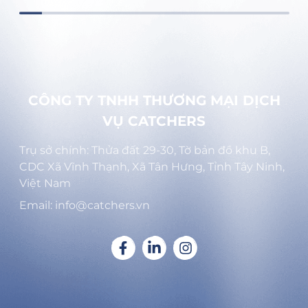
CÔNG TY TNHH THƯƠNG MẠI DỊCH
VỤ CATCHERS
Trụ sở chính: Thửa đất 29-30, Tờ bản đồ khu B,
CDC Xã Vĩnh Thạnh, Xã Tân Hưng, Tỉnh Tây Ninh,
Việt Nam
Email: info@catchers.vn