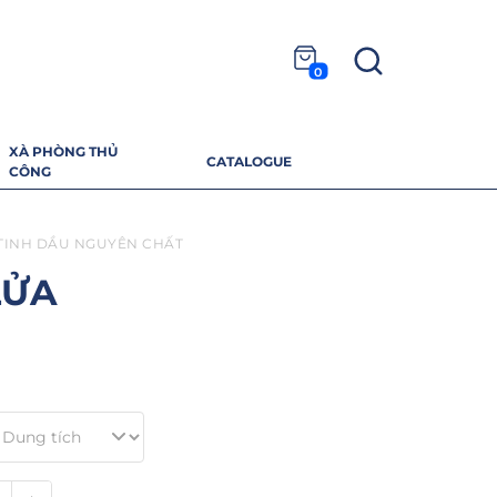
0
XÀ PHÒNG THỦ
CATALOGUE
CÔNG
TINH DẦU NGUYÊN CHẤT
LỬA