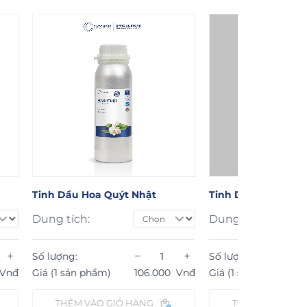
nh Dầu Hoa Quýt Nhật
Tinh Dầu Sả Chanh
ng tích:
Dung tích:
−
+
−
 lượng:
Số lượng:
á (1 sản phẩm)
106.000
Vnđ
Giá (1 sản phẩm)
59.000
THÊM VÀO GIỎ HÀNG
THÊM VÀO GIỎ HÀNG