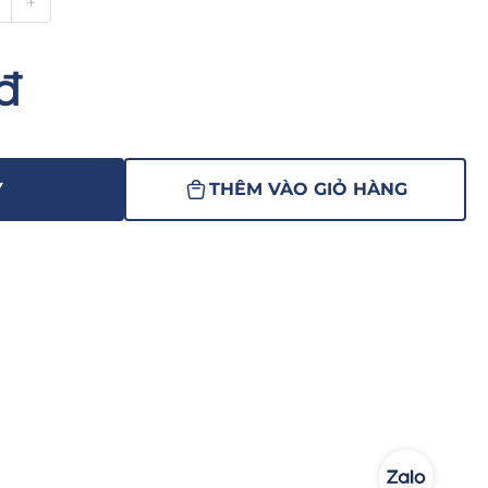
+
đ
Y
THÊM VÀO GIỎ HÀNG