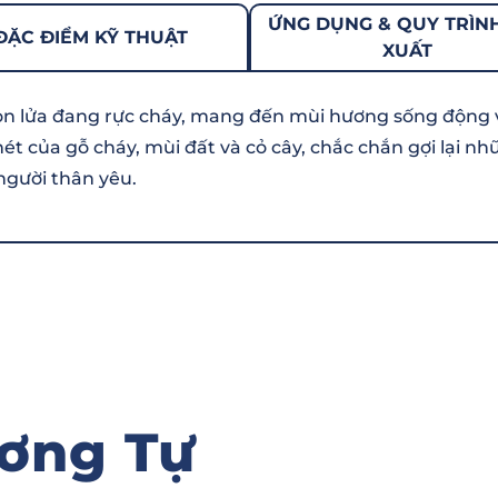
ỨNG DỤNG & QUY TRÌN
ĐẶC ĐIỂM KỸ THUẬT
XUẤT
n lửa đang rực cháy, mang đến mùi hương sống động và
ét của gỗ cháy, mùi đất và cỏ cây, chắc chắn gợi lại n
gười thân yêu.
ơng Tự