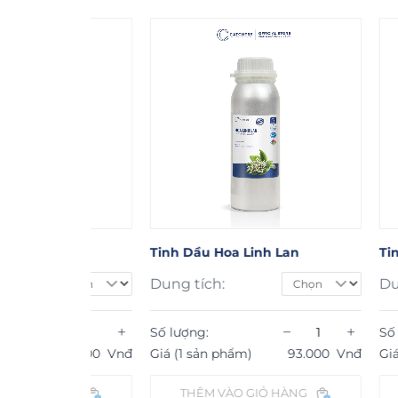
Tinh Dầu Hoa Linh Lan
Tinh Dầu 
Dung tích:
Dung tích:
−
+
−
+
Số lượng:
Số lượng:
123.000
Vnđ
Giá (1 sản phẩm)
93.000
Vnđ
Giá (1 sản p
ÀNG
THÊM VÀO GIỎ HÀNG
THÊM V