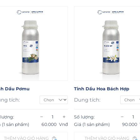
Pơmu
Tinh Dầu Hoa Bách Hợp
Ti
Dung tích:
Du
−
+
−
+
Số lượng:
Số
hẩm)
60.000
Vnđ
Giá (1 sản phẩm)
90.000
Vnđ
Gi
ÀO GIỎ HÀNG
THÊM VÀO GIỎ HÀNG