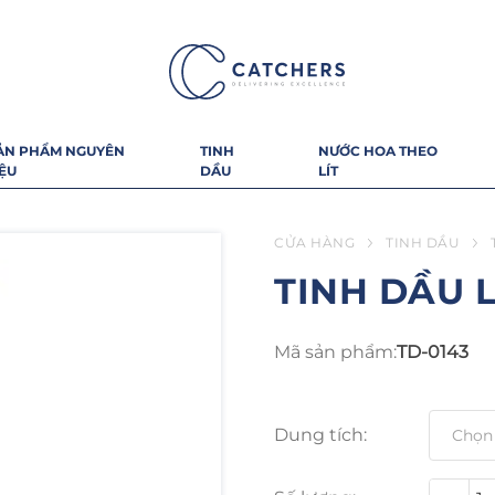
ẢN PHẨM NGUYÊN
TINH
NƯỚC HOA THEO
IỆU
DẦU
LÍT
CỬA HÀNG
TINH DẦU
TINH DẦU 
Mã sản phẩm:
TD-0143
Dung tích: