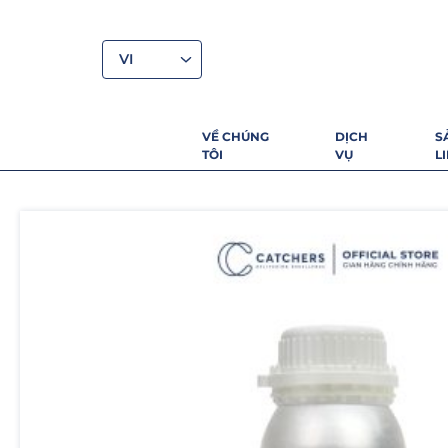
VI
VỀ CHÚNG
DỊCH
S
TÔI
VỤ
L