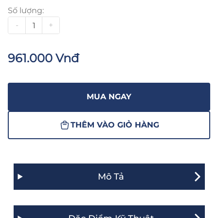
Số lượng:
-
+
961.000 Vnđ
MUA NGAY
THÊM VÀO GIỎ HÀNG
Mô Tả