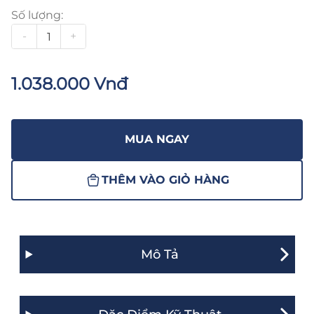
Số lượng:
-
+
1.038.000 Vnđ
MUA NGAY
THÊM VÀO GIỎ HÀNG
Mô Tả