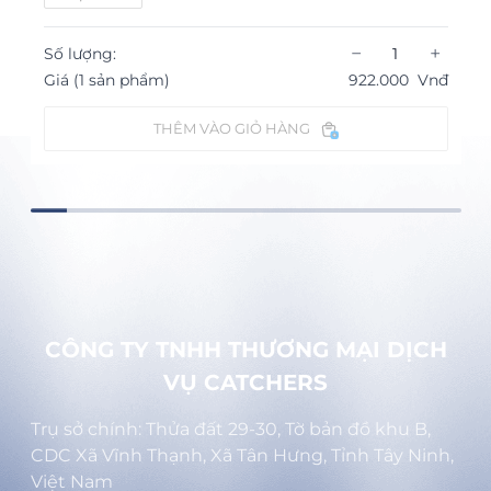
−
+
Số lượng:
Giá (1 sản phẩm)
922.000
Vnđ
THÊM VÀO GIỎ HÀNG
CÔNG TY TNHH THƯƠNG MẠI DỊCH
VỤ CATCHERS
Trụ sở chính: Thửa đất 29-30, Tờ bản đồ khu B,
CDC Xã Vĩnh Thạnh, Xã Tân Hưng, Tỉnh Tây Ninh,
Việt Nam