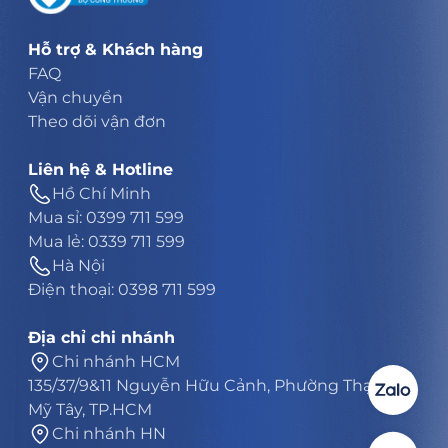
Hỗ trợ & Khách hàng
FAQ
Vận chuyển
Theo dõi vận đơn
Liên hệ & Hotline
Hồ Chí Minh
Mua sỉ: 0399 711 599
Mua lẻ: 0339 711 599
Hà Nội
Điện thoại: 0398 711 599
Địa chỉ chi nhánh
Chi nhánh HCM
135/37/9&11 Nguyễn Hữu Cảnh, Phường Thạnh
Mỹ Tây, TP.HCM
Chi nhánh HN