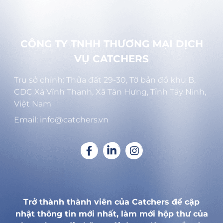
CÔNG TY TNHH THƯƠNG MẠI DỊCH
VỤ CATCHERS
Trụ sở chính: Thửa đất 29-30, Tờ bản đồ khu B,
CDC Xã Vĩnh Thạnh, Xã Tân Hưng, Tỉnh Tây Ninh,
Việt Nam
Email: info@catchers.vn
Trở thành thành viên của Catchers để cập
nhật thông tin mới nhất, làm mới hộp thư của