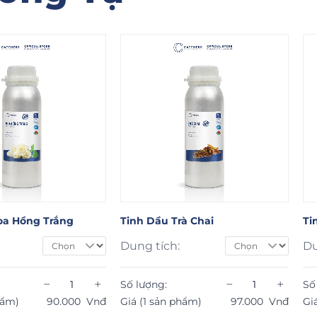
à Chai
Tinh Dầu Pơmu
Ti
Dung tích:
Du
−
+
−
+
Số lượng:
Số
hẩm)
97.000
Vnđ
Giá (1 sản phẩm)
60.000
Vnđ
Gi