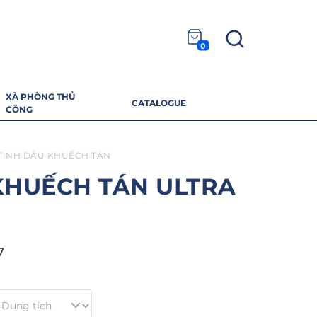
0
XÀ PHÒNG THỦ
CATALOGUE
CÔNG
TINH DẦU KHUẾCH TÁN
KHUẾCH TÁN ULTRA
7