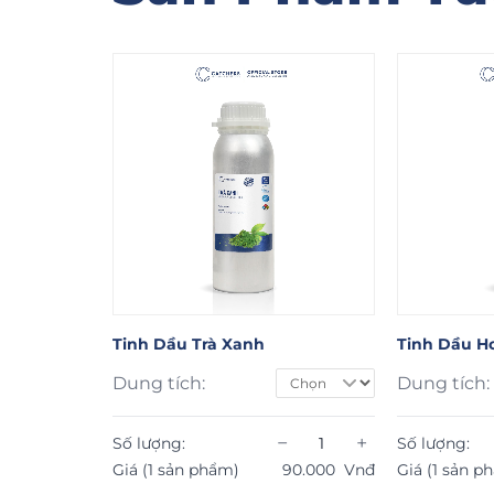
Tinh Dầu Hoa Hồng Trắng
Tinh Dầu Tr
Dung tích:
Dung tích:
−
+
−
+
Số lượng:
Số lượng:
90.000
Vnđ
Giá (1 sản phẩm)
90.000
Vnđ
Giá (1 sản p