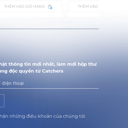
THÊM VÀO GIỎ HÀNG
THÊM VÀO GIỎ HÀNG
hật thông tin mới nhất, làm mới hộp thư
ung độc quyền từ Catchers
nhận những điều khoản của chúng tôi