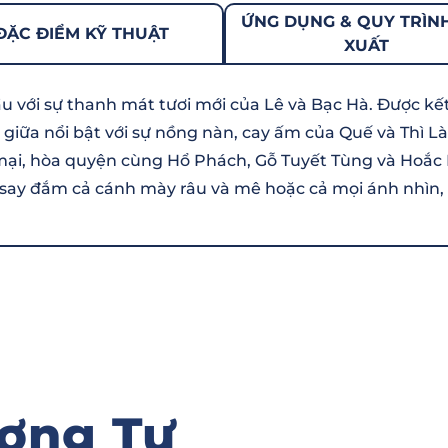
ỨNG DỤNG & QUY TRÌN
ĐẶC ĐIỂM KỸ THUẬT
XUẤT
u với sự thanh mát tươi mới của Lê và Bạc Hà. Được k
iữa nổi bật với sự nồng nàn, cay ấm của Quế và Thì L
mại, hòa quyện cùng Hổ Phách, Gỗ Tuyết Tùng và Hoắ
say đắm cả cánh mày râu và mê hoặc cả mọi ánh nhìn, bấ
ơng Tự