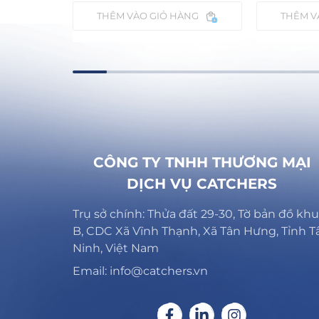
ÀNG
THÊM VÀO GIỎ HÀNG
THÊM V
CÔNG TY TNHH THƯƠNG MẠI
DỊCH VỤ CATCHERS
Trụ sở chính: Thửa đất 29-30, Tờ bản đồ khu
B, CDC Xã Vĩnh Thạnh, Xã Tân Hưng, Tỉnh T
Ninh, Việt Nam
Email: info@catchers.vn