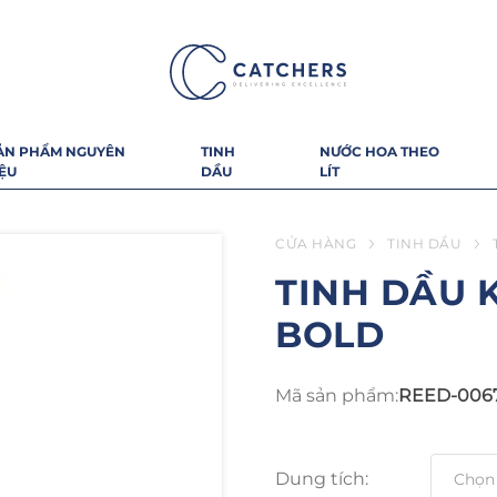
ẢN PHẨM NGUYÊN
TINH
NƯỚC HOA THEO
IỆU
DẦU
LÍT
CỬA HÀNG
TINH DẦU
TINH DẦU 
BOLD
Mã sản phẩm:
REED-006
Dung tích: