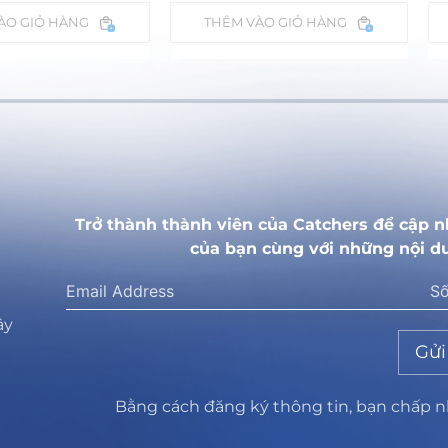
ÀO GIỎ HÀNG
THÊM VÀO GIỎ HÀNG
Trở thành thành viên của Catchers để cập n
của bạn cùng với những nội d
ây
Gửi
Bằng cách đăng ký thông tin, bạn chấp 