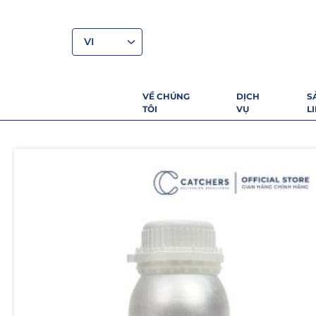
VI
VỀ CHÚNG
DỊCH
S
TÔI
VỤ
L