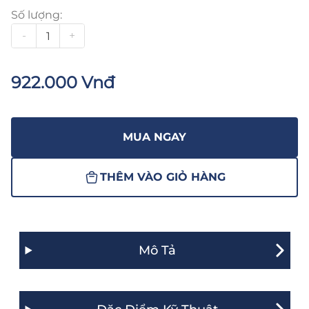
Số lượng:
-
+
922.000 Vnđ
MUA NGAY
THÊM VÀO GIỎ HÀNG
Mô Tả