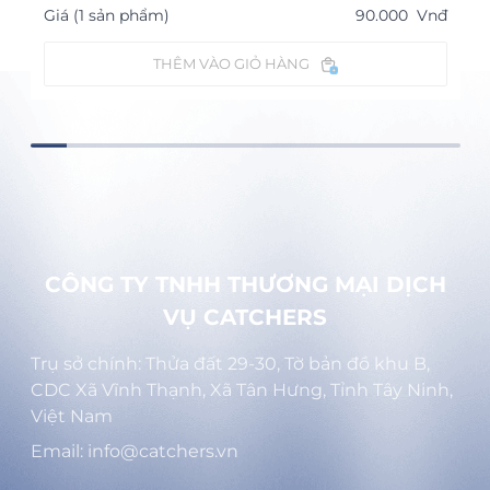
Giá (1 sản phẩm)
90.000
Vnđ
THÊM VÀO GIỎ HÀNG
CÔNG TY TNHH THƯƠNG MẠI DỊCH
VỤ CATCHERS
Trụ sở chính: Thửa đất 29-30, Tờ bản đồ khu B,
CDC Xã Vĩnh Thạnh, Xã Tân Hưng, Tỉnh Tây Ninh,
Việt Nam
Email: info@catchers.vn