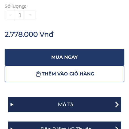
Số lượng:
-
+
2.778.000 Vnđ
MUA NGAY
THÊM VÀO GIỎ HÀNG
Mô Tả