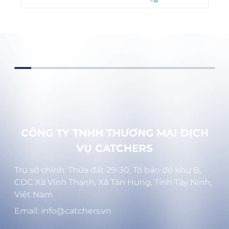
CÔNG TY TNHH THƯƠNG MẠI DỊCH
VỤ CATCHERS
Trụ sở chính: Thửa đất 29-30, Tờ bản đồ khu B,
CDC Xã Vĩnh Thạnh, Xã Tân Hưng, Tỉnh Tây Ninh,
Việt Nam
Email: info@catchers.vn