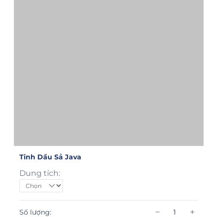
Tinh Dầu Sả Java
Dung tích:
−
+
Số lượng: