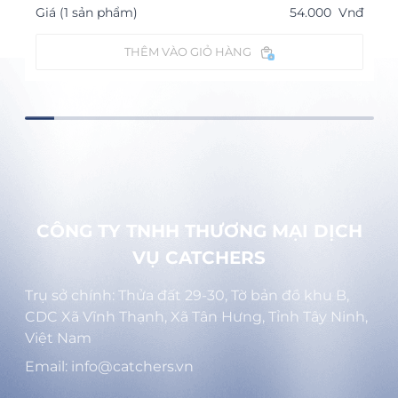
Giá (1 sản phẩm)
54.000
Vnđ
THÊM VÀO GIỎ HÀNG
CÔNG TY TNHH THƯƠNG MẠI DỊCH
VỤ CATCHERS
Trụ sở chính: Thửa đất 29-30, Tờ bản đồ khu B,
CDC Xã Vĩnh Thạnh, Xã Tân Hưng, Tỉnh Tây Ninh,
Việt Nam
Email: info@catchers.vn