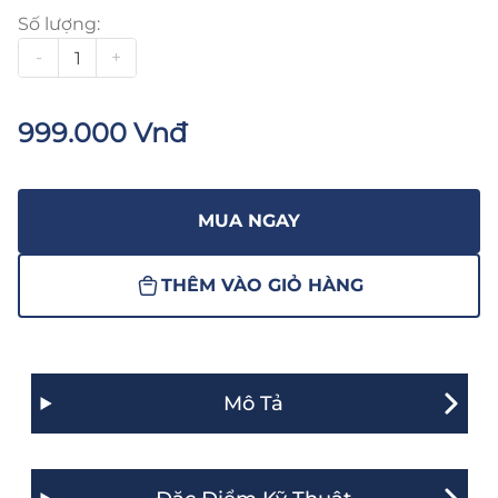
Số lượng:
-
+
999.000 Vnđ
MUA NGAY
THÊM VÀO GIỎ HÀNG
Mô Tả