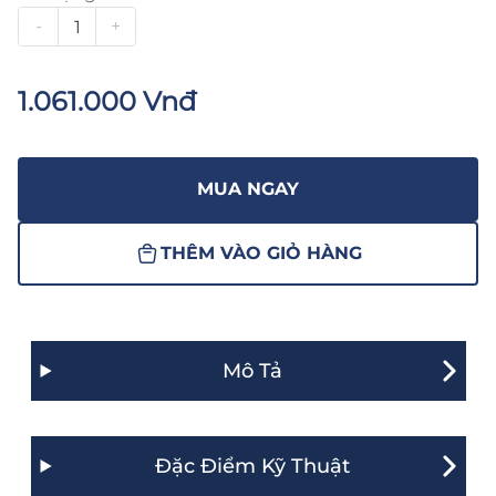
-
+
1.061.000 Vnđ
MUA NGAY
THÊM VÀO GIỎ HÀNG
Mô Tả
Đặc Điểm Kỹ Thuật