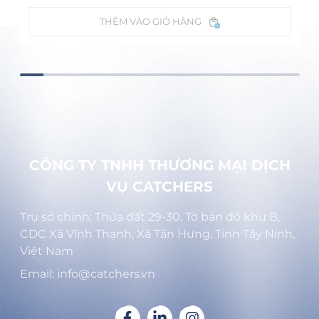
THÊM VÀO GIỎ HÀNG
CÔNG TY TNHH THƯƠNG MẠI DỊCH
VỤ CATCHERS
Trụ sở chính: Thửa đất 29-30, Tờ bản đồ khu B,
CDC Xã Vĩnh Thạnh, Xã Tân Hưng, Tỉnh Tây Ninh,
Việt Nam
Email: info@catchers.vn