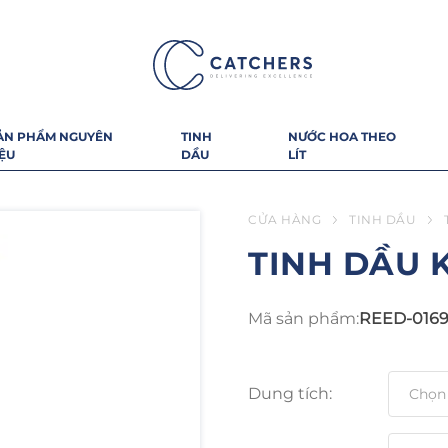
ẢN PHẨM NGUYÊN
TINH
NƯỚC HOA THEO
IỆU
DẦU
LÍT
CỬA HÀNG
TINH DẦU
TINH DẦU 
Mã sản phẩm:
REED-016
Dung tích: