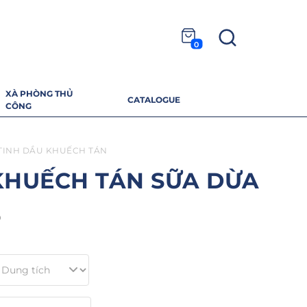
0
XÀ PHÒNG THỦ
CATALOGUE
CÔNG
TINH DẦU KHUẾCH TÁN
KHUẾCH TÁN SỮA DỪA
9