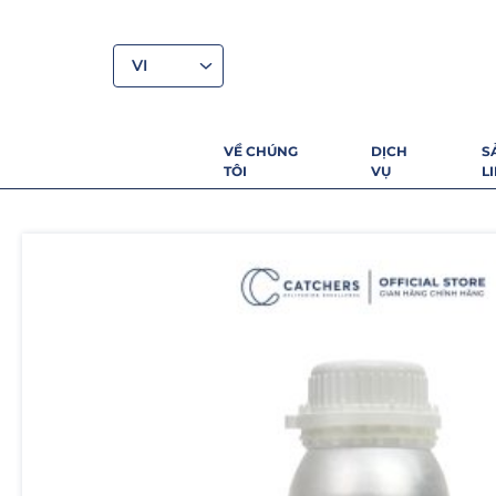
VI
VỀ CHÚNG
DỊCH
S
TÔI
VỤ
L