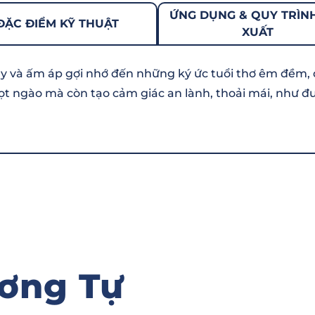
ỨNG DỤNG & QUY TRÌN
ĐẶC ĐIỂM KỸ THUẬT
XUẤT
 và ấm áp gợi nhớ đến những ký ức tuổi thơ êm đềm, 
 ngào mà còn tạo cảm giác an lành, thoải mái, như đư
ơng Tự