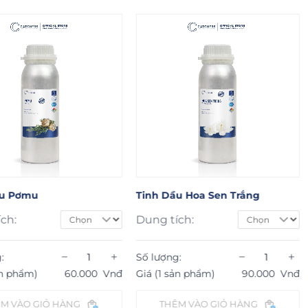
Pơmu
Tinh Dầu Hoa Sen Trắng
Ti
Dung tích:
Du
−
+
−
+
Số lượng:
Số
hẩm)
60.000
Vnđ
Giá (1 sản phẩm)
90.000
Vnđ
Gi
ÀO GIỎ HÀNG
THÊM VÀO GIỎ HÀNG