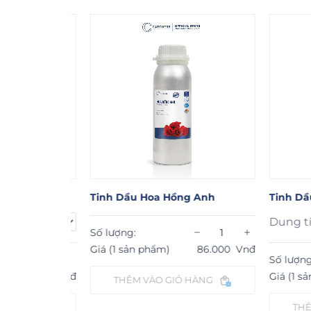
ơn
Tinh Dầu Hoa Hồng Anh
Tinh Dầu 
Dung tích:
−
+
Số lượng:
Giá (1 sản phẩm)
86.000
Vnđ
−
+
Số lượng:
101.000
Vnđ
Giá (1 sản p
THÊM VÀO GIỎ HÀNG
ÀNG
THÊM V