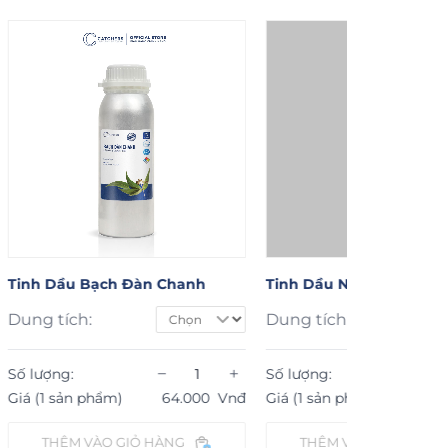
nh Dầu Bạch Đàn Chanh
Tinh Dầu Nụ Đinh Hương
ng tích:
Dung tích:
−
+
−
 lượng:
Số lượng:
á (1 sản phẩm)
64.000
Vnđ
Giá (1 sản phẩm)
82.000
THÊM VÀO GIỎ HÀNG
THÊM VÀO GIỎ HÀNG