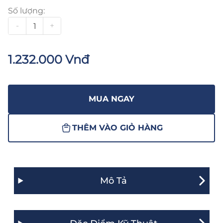
Số lượng:
-
+
1.232.000 Vnđ
MUA NGAY
THÊM VÀO GIỎ HÀNG
Mô Tả