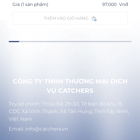
Giá (1 sản phẩm)
97.000
Vnđ
THÊM VÀO GIỎ HÀNG
CÔNG TY TNHH THƯƠNG MẠI DỊCH
VỤ CATCHERS
Trụ sở chính: Thửa đất 29-30, Tờ bản đồ khu B,
CDC Xã Vĩnh Thạnh, Xã Tân Hưng, Tỉnh Tây Ninh,
Việt Nam
Email: info@catchers.vn