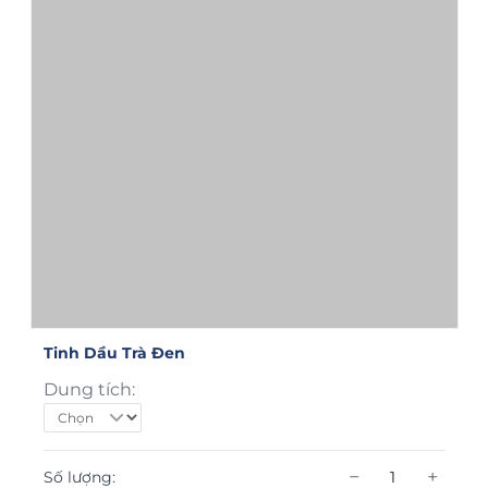
Tinh Dầu Trà Đen
Dung tích:
−
+
Số lượng: