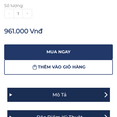
Số lượng:
-
+
961.000 Vnđ
MUA NGAY
THÊM VÀO GIỎ HÀNG
Mô Tả