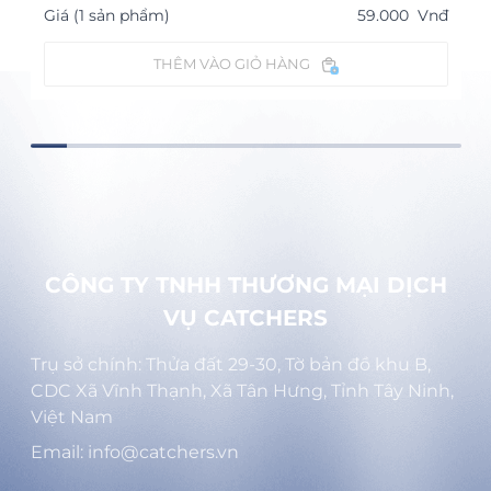
Giá (1 sản phẩm)
59.000
Vnđ
THÊM VÀO GIỎ HÀNG
CÔNG TY TNHH THƯƠNG MẠI DỊCH
VỤ CATCHERS
Trụ sở chính: Thửa đất 29-30, Tờ bản đồ khu B,
CDC Xã Vĩnh Thạnh, Xã Tân Hưng, Tỉnh Tây Ninh,
Việt Nam
Email: info@catchers.vn