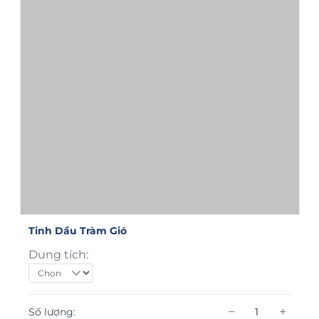
Tinh Dầu Tràm Gió
Dung tích:
−
+
Số lượng: