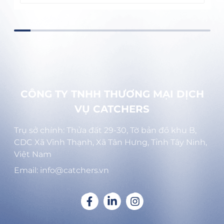
CÔNG TY TNHH THƯƠNG MẠI DỊCH
VỤ CATCHERS
Trụ sở chính: Thửa đất 29-30, Tờ bản đồ khu B,
CDC Xã Vĩnh Thạnh, Xã Tân Hưng, Tỉnh Tây Ninh,
Việt Nam
Email: info@catchers.vn