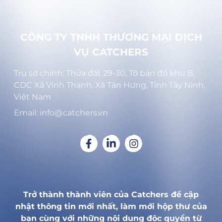
CÔNG TY TNHH THƯƠNG MẠI DỊCH
VỤ CATCHERS
Trụ sở chính: Thửa đất 29-30, Tờ bản đồ khu B,
CDC Xã Vĩnh Thạnh, Xã Tân Hưng, Tỉnh Tây Ninh,
Việt Nam
Email: info@catchers.vn
Trở thành thành viên của Catchers để cập
nhật thông tin mới nhất, làm mới hộp thư của
bạn cùng với những nội dung độc quyền từ