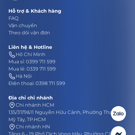
Hỗ trợ & Khách hàng
FAQ
Vận chuyển
Theo dõi vận đơn
Liên hệ & Hotline
Hồ Chí Minh
Mua sỉ: 0399 711 599
Mua lẻ: 0339 711 599
Hà Nội
Điện thoại: 0398 711 599
Địa chỉ chi nhánh
Chi nhánh HCM
135/37/9&11 Nguyễn Hữu Cảnh, Phường Thạnh
Mỹ Tây, TP.HCM
Chi nhánh HN
Tầng 6 - 19 Phố Dịch Vọng Hậu, Phường Cầu Giấy,