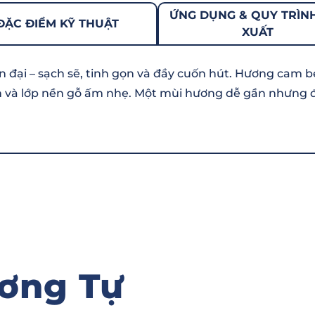
ỨNG DỤNG & QUY TRÌN
ĐẶC ĐIỂM KỸ THUẬT
XUẤT
ện đại – sạch sẽ, tinh gọn và đầy cuốn hút. Hương cam
 và lớp nền gỗ ấm nhẹ. Một mùi hương dễ gần nhưng đ
ơng Tự