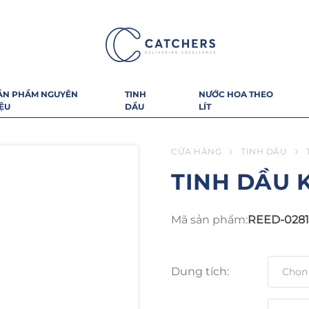
ẢN PHẨM NGUYÊN
TINH
NƯỚC HOA THEO
IỆU
DẦU
LÍT
CỬA HÀNG
TINH DẦU
TINH DẦU 
Mã sản phẩm:
REED-0281
Dung tích: