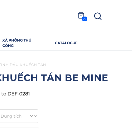
0
XÀ PHÒNG THỦ
CATALOGUE
CÔNG
TINH DẦU KHUẾCH TÁN
KHUẾCH TÁN BE MINE
 to DEF-0281