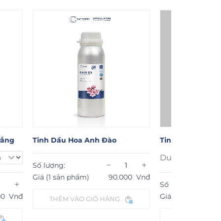
nh Dầu Hoa Anh Đào
Tinh Dầu Xô Thơm (Đơn Sâ
Dung tích:
−
+
 lượng:
á (1 sản phẩm)
90.000
Vnđ
−
Số lượng:
Giá (1 sản phẩm)
150.000
THÊM VÀO GIỎ HÀNG
THÊM VÀO GIỎ HÀNG