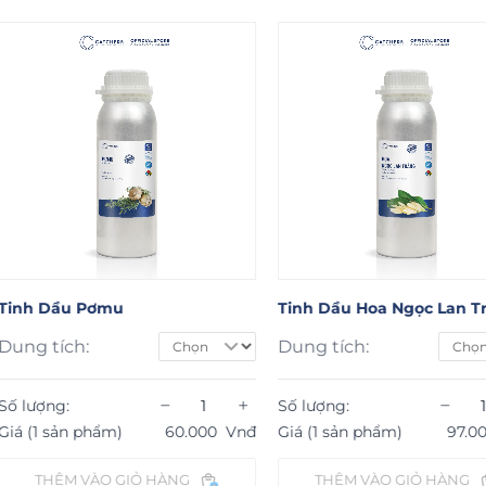
Pơmu
Tinh Dầu Hoa Ngọc Lan Trắng
Ti
Dung tích:
Số
Gi
−
+
−
+
Số lượng:
hẩm)
60.000
Vnđ
Giá (1 sản phẩm)
97.000
Vnđ
ÀO GIỎ HÀNG
THÊM VÀO GIỎ HÀNG