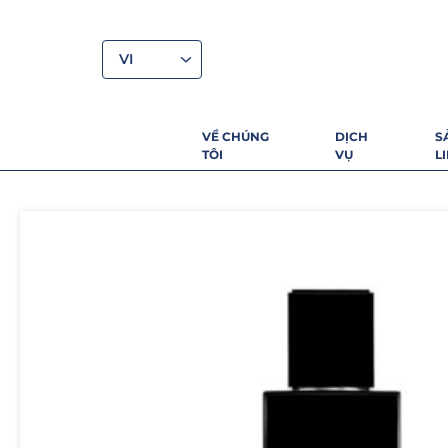
VI
VỀ CHÚNG
DỊCH
S
TÔI
VỤ
L