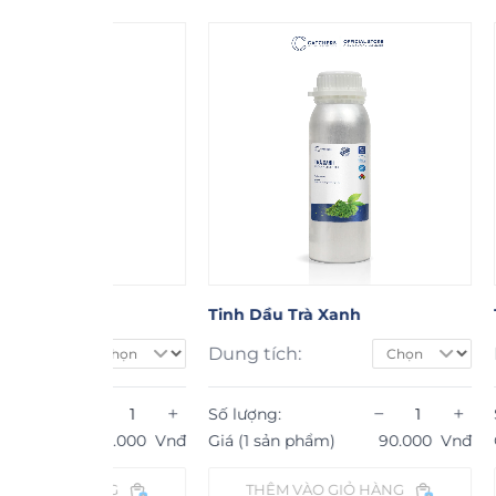
Tinh Dầu Trà Xanh
Tinh Dầu 
Dung tích:
Dung tích:
−
+
−
+
Số lượng:
Số lượng:
132.000
Vnđ
Giá (1 sản phẩm)
90.000
Vnđ
Giá (1 sản p
ÀNG
THÊM VÀO GIỎ HÀNG
THÊM V