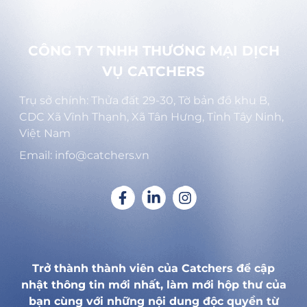
CÔNG TY TNHH THƯƠNG MẠI DỊCH
VỤ CATCHERS
Trụ sở chính: Thửa đất 29-30, Tờ bản đồ khu B,
CDC Xã Vĩnh Thạnh, Xã Tân Hưng, Tỉnh Tây Ninh,
Việt Nam
Email: info@catchers.vn
Trở thành thành viên của Catchers để cập
nhật thông tin mới nhất, làm mới hộp thư của
bạn cùng với những nội dung độc quyền từ