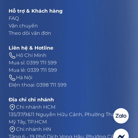
Hỗ trợ & Khách hàng
FAQ
Vận chuyển
Theo dõi vận đơn
Liên hệ & Hotline
Hồ Chí Minh
Mua sỉ: 0399 711 599
Mua lẻ: 0339 711 599
Hà Nội
Điện thoại: 0398 711 599
Địa chỉ chi nhánh
Chi nhánh HCM
135/37/9&11 Nguyễn Hữu Cảnh, Phường Thạnh
Mỹ Tây, TP.HCM
Chi nhánh HN
Tầng 6 - 19 Phố Dịch Vọng Hậu, Phường Cầu Giấy,