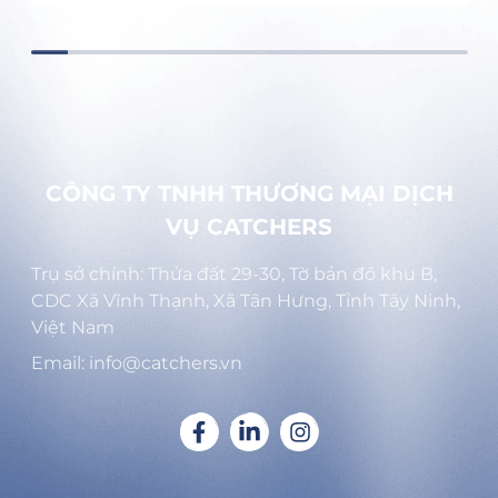
CÔNG TY TNHH THƯƠNG MẠI DỊCH
VỤ CATCHERS
Trụ sở chính: Thửa đất 29-30, Tờ bản đồ khu B,
CDC Xã Vĩnh Thạnh, Xã Tân Hưng, Tỉnh Tây Ninh,
Việt Nam
Email: info@catchers.vn