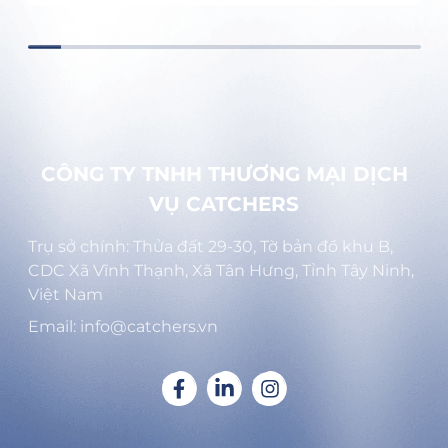
CÔNG TY TNHH THƯƠNG MẠI DỊCH
VỤ CATCHERS
Trụ sở chính: Thửa đất 29-30, Tờ bản đồ khu B,
CDC Xã Vĩnh Thạnh, Xã Tân Hưng, Tỉnh Tây Ninh,
Việt Nam
Email: info@catchers.vn