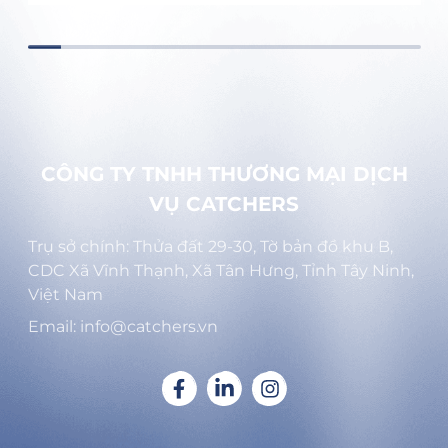
CÔNG TY TNHH THƯƠNG MẠI DỊCH
VỤ CATCHERS
Trụ sở chính: Thửa đất 29-30, Tờ bản đồ khu B,
CDC Xã Vĩnh Thạnh, Xã Tân Hưng, Tỉnh Tây Ninh,
Việt Nam
Email: info@catchers.vn