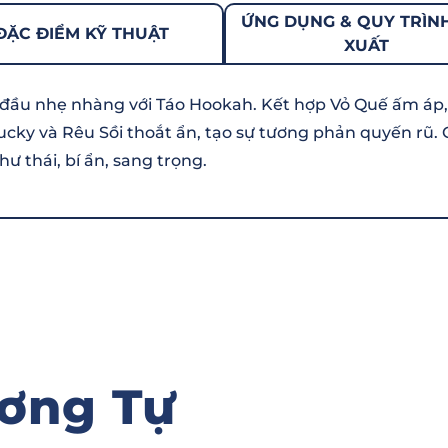
ỨNG DỤNG & QUY TRÌN
ĐẶC ĐIỂM KỸ THUẬT
XUẤT
đầu nhẹ nhàng với Táo Hookah. Kết hợp Vỏ Quế ấm áp,
cky và Rêu Sồi thoắt ẩn, tạo sự tương phản quyến rũ. 
 thái, bí ẩn, sang trọng.
ơng Tự