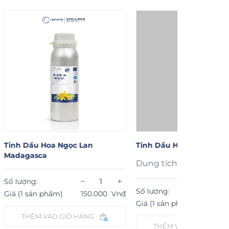
nh Dầu Hoa Ngọc Lan
Tinh Dầu Hương Nhu
dagasca
Dung tích:
−
+
 lượng:
−
Số lượng:
á (1 sản phẩm)
150.000
Vnđ
Giá (1 sản phẩm)
149.000
THÊM VÀO GIỎ HÀNG
THÊM VÀO GIỎ HÀNG