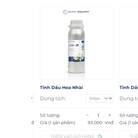
Tinh Dầu Hoa Nhài
Tinh Dầu H
Dung tích:
Dung tích:
−
+
−
+
Số lượng:
Số lượng:
90.000
Vnđ
Giá (1 sản phẩm)
92.000
Vnđ
Giá (1 sản p
ÀNG
THÊM VÀO GIỎ HÀNG
THÊM V