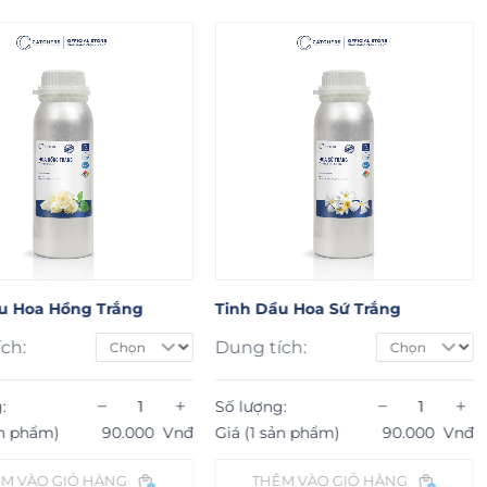
oa Hồng Trắng
Tinh Dầu Hoa Sứ Trắng
Ti
Ma
Dung tích:
Số
−
+
−
+
Số lượng:
Gi
hẩm)
90.000
Vnđ
Giá (1 sản phẩm)
90.000
Vnđ
ÀO GIỎ HÀNG
THÊM VÀO GIỎ HÀNG