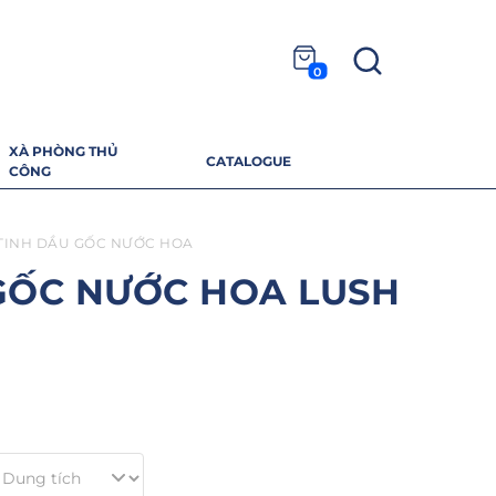
0
XÀ PHÒNG THỦ
CATALOGUE
CÔNG
TINH DẦU GỐC NƯỚC HOA
GỐC NƯỚC HOA LUSH