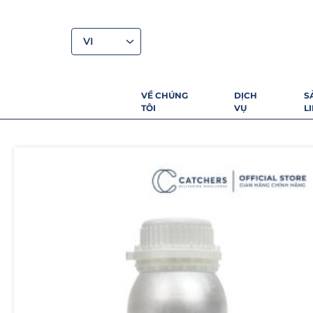
VI
VỀ CHÚNG
DỊCH
S
TÔI
VỤ
L