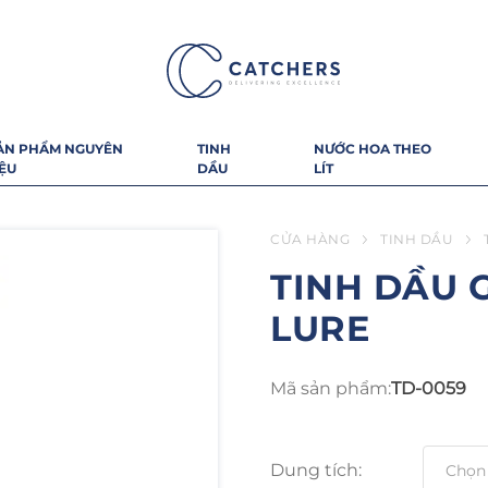
ẢN PHẨM NGUYÊN
TINH
NƯỚC HOA THEO
IỆU
DẦU
LÍT
CỬA HÀNG
TINH DẦU
TINH DẦU 
LURE
Mã sản phẩm:
TD-0059
Dung tích: