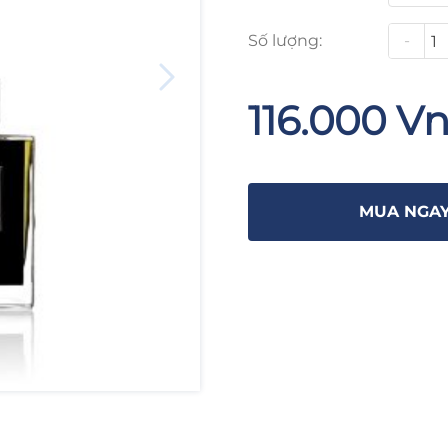
Số lượng:
-
116.000 V
MUA NGA