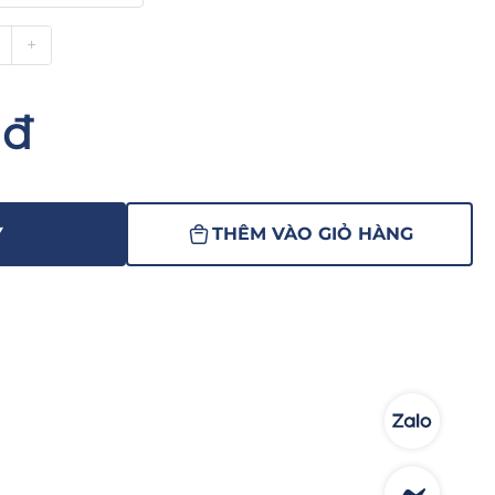
+
nđ
Y
THÊM VÀO GIỎ HÀNG