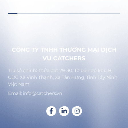
CÔNG TY TNHH THƯƠNG MẠI DỊCH
VỤ CATCHERS
Trụ sở chính: Thửa đất 29-30, Tờ bản đồ khu B,
CDC Xã Vĩnh Thạnh, Xã Tân Hưng, Tỉnh Tây Ninh,
Việt Nam
Email: info@catchers.vn