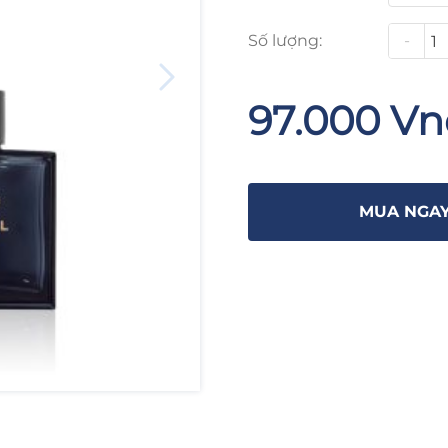
Số lượng:
-
97.000 V
MUA NGA