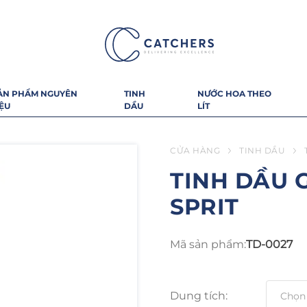
ẢN PHẨM NGUYÊN
TINH
NƯỚC HOA THEO
IỆU
DẦU
LÍT
CỬA HÀNG
TINH DẦU
TINH DẦU 
SPRIT
Mã sản phẩm:
TD-0027
Dung tích: