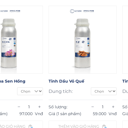
oa Sen Hồng
Tinh Dầu Vỏ Quế
Ti
Dung tích:
Du
−
+
−
+
Số lượng:
Số
hẩm)
97.000
Vnđ
Giá (1 sản phẩm)
59.000
Vnđ
Gi
ÀO GIỎ HÀNG
THÊM VÀO GIỎ HÀNG