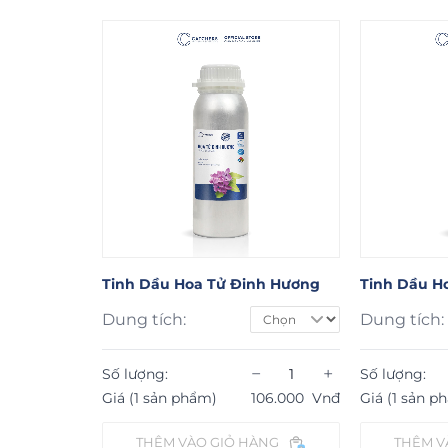
Lan
Tinh Dầu Hoa Tử Đinh Hương
Tinh Dầu H
Dung tích:
Dung tích:
−
+
−
+
Số lượng:
Số lượng:
150.000
Vnđ
Giá (1 sản phẩm)
106.000
Vnđ
Giá (1 sản p
ÀNG
THÊM VÀO GIỎ HÀNG
THÊM V