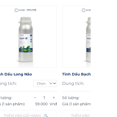
nh Dầu Long Não
Tinh Dầu Bạch Đàn Chanh
ng tích:
Dung tích:
−
+
−
 lượng:
Số lượng:
á (1 sản phẩm)
59.000
Vnđ
Giá (1 sản phẩm)
64.000
THÊM VÀO GIỎ HÀNG
THÊM VÀO GIỎ HÀNG