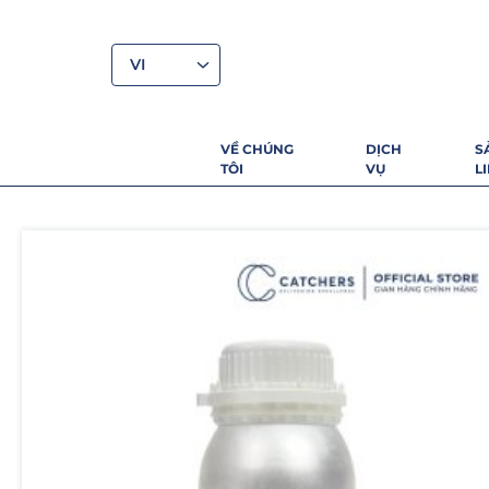
VI
VỀ CHÚNG
DỊCH
S
TÔI
VỤ
L