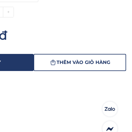
+
nđ
Y
THÊM VÀO GIỎ HÀNG