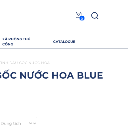
0
XÀ PHÒNG THỦ
CATALOGUE
CÔNG
TINH DẦU GỐC NƯỚC HOA
GỐC NƯỚC HOA BLUE