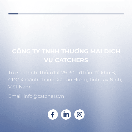
CÔNG TY TNHH THƯƠNG MẠI DỊCH
VỤ CATCHERS
Trụ sở chính: Thửa đất 29-30, Tờ bản đồ khu B,
CDC Xã Vĩnh Thạnh, Xã Tân Hưng, Tỉnh Tây Ninh,
Việt Nam
Email: info@catchers.vn