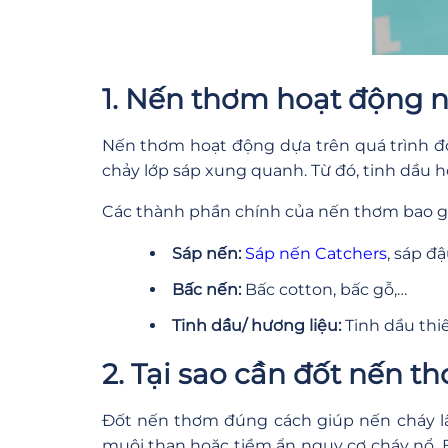
1. Nến thơm hoạt động 
Nến thơm hoạt động dựa trên quá trình đố
chảy lớp sáp xung quanh. Từ đó, tinh dầu h
Các thành phần chính của nến thơm bao 
Sáp nến:
Sáp nến Catchers
, sáp đ
Bấc nến:
Bấc cotton, bấc gỗ,…
Tinh dầu/ hương liệu:
Tinh dầu thi
2. Tại sao cần đốt nến 
Đốt nến thơm đúng cách giúp nến cháy lâu
muội than hoặc tiềm ẩn nguy cơ cháy nổ. 