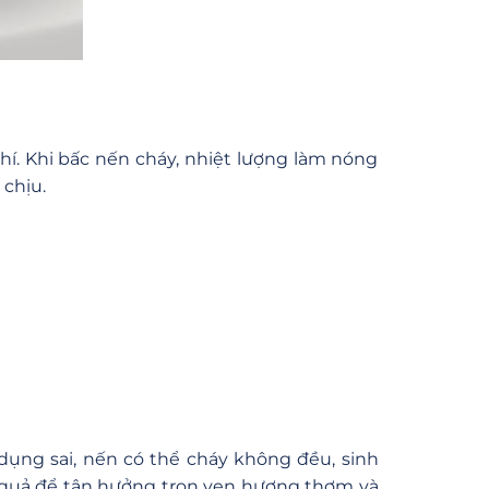
í. Khi bấc nến cháy, nhiệt lượng làm nóng
 chịu.
dụng sai, nến có thể cháy không đều, sinh
u quả để tận hưởng trọn vẹn hương thơm và