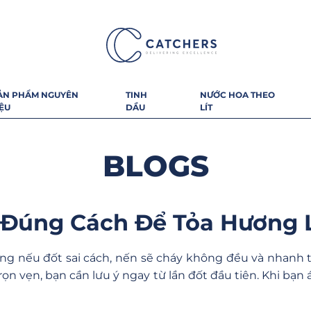
ẢN PHẨM NGUYÊN
TINH
NƯỚC HOA THEO
IỆU
DẦU
LÍT
BLOGS
Đúng Cách Để Tỏa Hương 
g nếu đốt sai cách, nến sẽ cháy không đều và nhanh t
n vẹn, bạn cần lưu ý ngay từ lần đốt đầu tiên. Khi bạn