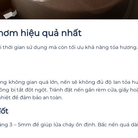
thơm hiệu quả nhất
 thời gian sử dụng mà còn tối ưu khả năng tỏa hương
ong không gian quá lớn, nến sẽ không đủ độ lan tỏa 
g bị tắt đột ngột. Tránh đặt nến gần rèm cửa, giấy hoặc
nhiệt để đảm bảo an toàn.
đốt
ảng 3 – 5mm để giúp lửa cháy ổn định. Bấc nến quá d