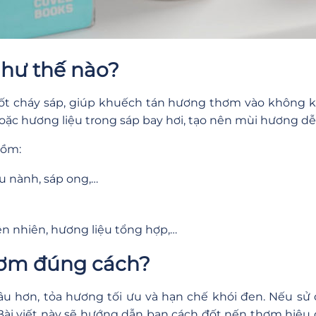
như thế nào?
t cháy sáp, giúp khuếch tán hương thơm vào không kh
oặc hương liệu trong sáp bay hơi, tạo nên mùi hương dễ
gồm:
ậu nành, sáp ong,…
ên nhiên, hương liệu tổng hợp,…
thơm đúng cách?
 hơn, tỏa hương tối ưu và hạn chế khói đen. Nếu sử 
Bài viết này sẽ hướng dẫn bạn cách đốt nến thơm hiệ