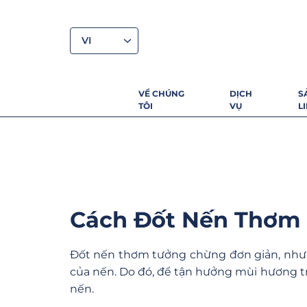
VI
VỀ CHÚNG
DỊCH
S
TÔI
VỤ
L
Cách Đốt Nến Thơm 
Đốt nến thơm tưởng chừng đơn giản, nhưn
của nến. Do đó, để tận hưởng mùi hương trọ
nến.